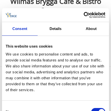
Wilmas Brygga Café & Bistro
Bokenäset
En mötesplats
Consent
Details
About
Vårt brygg Café & Bistro ligger nära havet men ändå
skyddat. Vi erbjuder platser både inomhus och
This website uses cookies
utomhus och vi har fullständiga rättigheter.
We use cookies to personalise content and ads, to
provide social media features and to analyse our traffic.
We also share information about your use of our site with
our social media, advertising and analytics partners who
Kontaktinformation
may combine it with other information that you’ve
Wilmas Brygga Café & Bistro
provided to them or that they’ve collected from your use
Källviken 322
of their services.
45197 Uddevalla
Telefon:
0522 65 11 23
E-post:
Skicka E-post
Hemsida:
Till hemsida
Consent