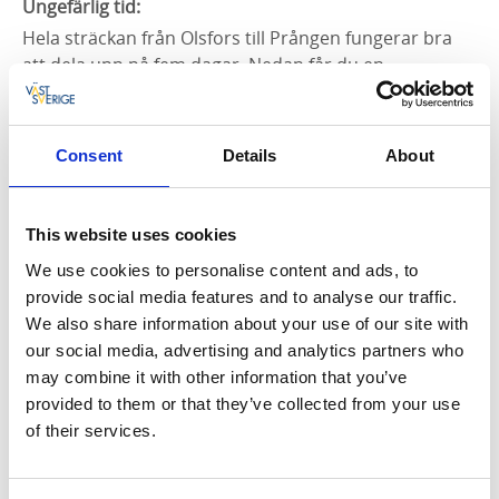
Ungefärlig tid:
Hela sträckan från Olsfors till Prången fungerar bra
att dela upp på fem dagar. Nedan får du en
uppskattning om respektive etapps vandringstid:
Etapp 3 - IK Omega - SOK-stugan: 2,5 timmar
Consent
Details
About
Etapp 4 - SOK-stugan - Rya Åsar: 3,5 timmar
Etapp 5 - Rya Åsar - Karlsaflogarna: 6 timmar
Etapp 6 - Karlsaflogarna - Blackered: 5,5 timmar
This website uses cookies
Etapp 7 - Blackered - Prångens camping: 3 timmar
We use cookies to personalise content and ads, to
provide social media features and to analyse our traffic.
We also share information about your use of our site with
our social media, advertising and analytics partners who
may combine it with other information that you’ve
provided to them or that they’ve collected from your use
of their services.