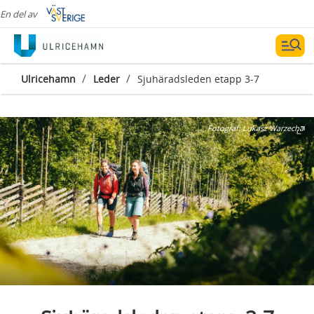
En del av
/
/
Ulricehamn
Leder
Sjuhäradsleden etapp 3-7
Fotograf:
Lukasz Warzecha