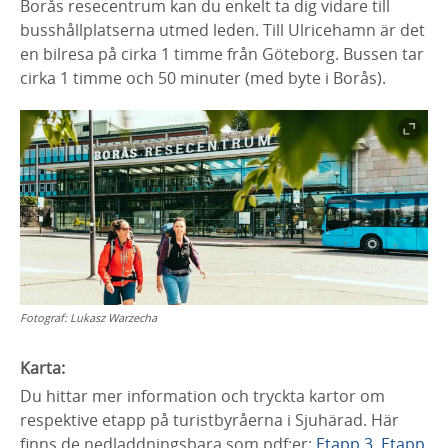
Borås resecentrum kan du enkelt ta dig vidare till
busshållplatserna utmed leden. Till Ulricehamn är det
en bilresa på cirka 1 timme från Göteborg. Bussen tar
cirka 1 timme och 50 minuter (med byte i Borås).
Fotograf:
Lukasz Warzecha
Karta:
Du hittar mer information och tryckta kartor om
respektive etapp på turistbyråerna i Sjuhärad. Här
finns de nedladdningsbara som pdf:er:
Etapp 3
,
Etapp