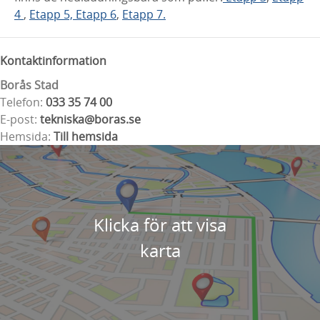
4
,
Etapp 5,
Etapp 6
,
Etapp 7.
Kontaktinformation
Borås Stad
Telefon:
033 35 74 00
E-post:
tekniska@boras.se
Hemsida:
Till hemsida
Klicka för att visa
karta