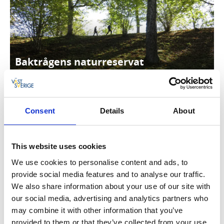
Baktrågens naturreservat
Läs mer
Service
Consent
Details
About
Ett flertal rastplatser finns iordningställda utmed
leden. Vid Nöre finns Jordkulan (ca 100 meter från
leden), med rastplats, eldstad, vindskydd och toalett.
This website uses cookies
Mellan Dalum och Blidsberg i närheten av Ormestorp
finns ännu ett vindskydd för rast och övernattning.
We use cookies to personalise content and ads, to
Mellan detta vindskydd och jordkulan i Nöre följer
provide social media features and to analyse our traffic.
leden Dalumsledens sträckning och man får då följa
We also share information about your use of our site with
gul markering. I Trädet finns boendet
Frömans
our social media, advertising and analytics partners who
brygga
2 km från leden som har stugor för
may combine it with other information that you’ve
övernattning. I Ulricehamn ligger
Hotell
provided to them or that they’ve collected from your use