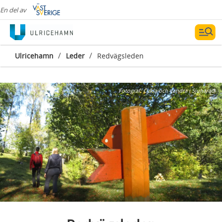
En del av
/
/
Ulricehamn
Leder
Redvägsleden
Fotograf:
Cykla och vandra i Sjuhärad