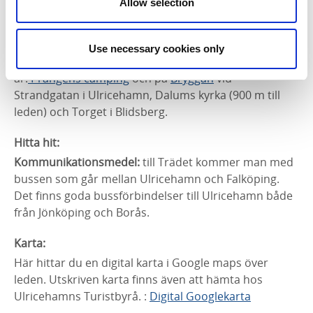
Allow selection
vid
Lassalyckans friluftsområde
som ligger mer
centralt i Ulricehamn. Du kan enkelt korta av leden
genom att avvika från den och gå ner till rv 46 och ta
Use necessary cookies only
bussen tillbaka. Alternativa startplatser med p-plats
är:
Prångens camping
och på
Bryggan
vid
Strandgatan i Ulricehamn, Dalums kyrka (900 m till
leden) och Torget i Blidsberg.
Hitta hit:
Kommunikationsmedel:
till Trädet kommer man med
bussen som går mellan Ulricehamn och Falköping.
Det finns goda bussförbindelser till Ulricehamn både
från Jönköping och Borås.
Karta:
Här hittar du en digital karta i Google maps över
leden. Utskriven karta finns även att hämta hos
Ulricehamns Turistbyrå. :
Digital Googlekarta