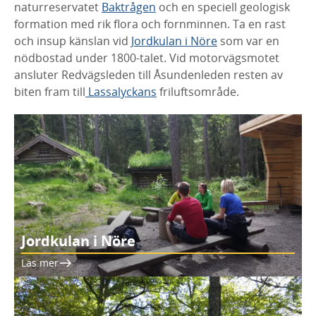
naturreservatet
Baktrågen
och en speciell geologisk
formation med rik flora och fornminnen. Ta en rast
och insup känslan vid
Jordkulan i Nöre
som var en
nödbostad under 1800-talet. Vid motorvägsmotet
ansluter Redvägsleden till Åsundenleden resten av
biten fram till
Lassalyckans
friluftsområde.
Jordkulan i Nöre
Läs mer