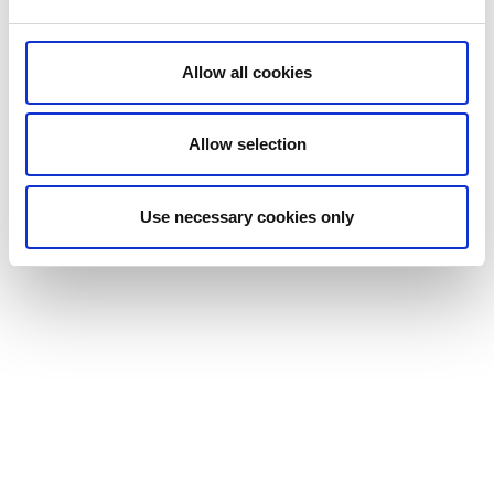
Ulricehamns IF Boule bedriver sin verksamhet vid
Lassalyckan. Där finns en klubbstuga, 26 banor samt
Allow all cookies
inomhushall.
Allow selection
Läs mer om boule
Use necessary cookies only
Träningscenter & padelhall