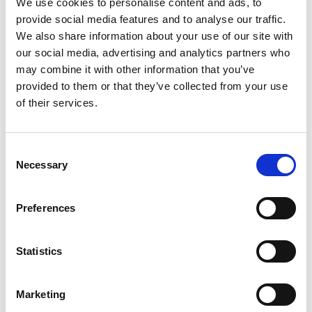
We use cookies to personalise content and ads, to
En hinderbana för alla att använda. En kortare slinga
provide social media features and to analyse our traffic.
anläggs nära stadionområdet och här läggs in olika
We also share information about your use of our site with
hinder med jämna mellanrum.
our social media, advertising and analytics partners who
may combine it with other information that you’ve
Hinderbana
provided to them or that they’ve collected from your use
of their services.
Boule
Consent
Necessary
Selection
Preferences
Statistics
Marketing
Fotograf:
LM.Persson