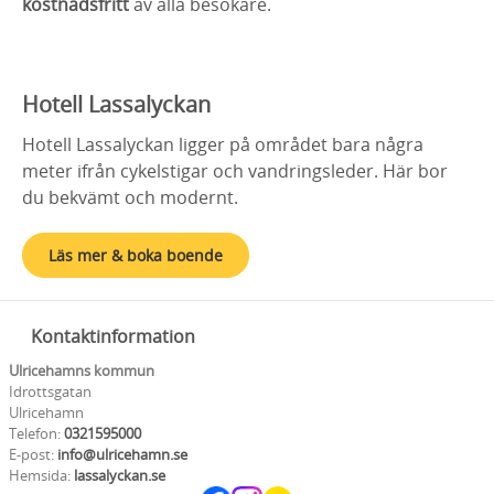
kostnadsfritt
av alla besökare.
Hotell Lassalyckan
Hotell Lassalyckan ligger på området bara några
meter ifrån cykelstigar och vandringsleder. Här bor
du bekvämt och modernt.
Läs mer & boka boende
Kontaktinformation
Ulricehamns kommun
Idrottsgatan
Ulricehamn
Telefon:
0321595000
E-post:
info@ulricehamn.se
Hemsida:
lassalyckan.se