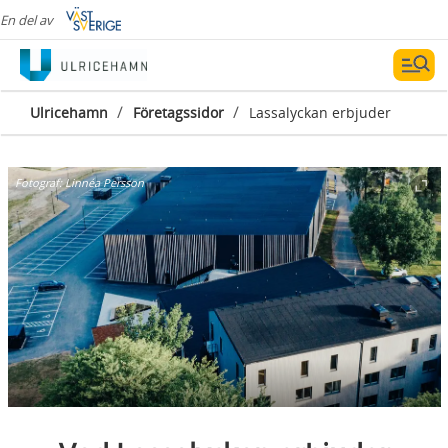
En del av
/
/
Ulricehamn
Företagssidor
Lassalyckan erbjuder
Fotograf:
Linnéa Persson