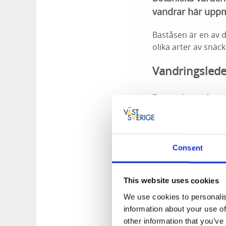
vandrar här uppma
Baståsen är en av d
olika arter av snäc
Vandringslede
En mindre parkerin
meter söder om Ba
Baståsleden
Consent
Leden utgår från 
parkering. Stora de
markering.
This website uses cookies
We use cookies to personalis
Predikstolen
information about your use of
other information that you’ve
Stigen är skyltad f