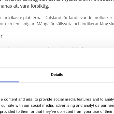
nas att vara försiktig.
e artrikaste platserna i Dalsland för landlevande mollusker
kor och fem sniglar. Många är sällsynta och indikerar lång sko
r
g och en informationstavla som hör till Sörknattens naturre
ståsen.
Details
parkeringen vid Sörknattens norra entré och Baståsens g
lar av leden går längs med Ärrsjön. Längd: ca 6 km. Kupering
e content and ads, to provide social media features and to analy
 our site with our social media, advertising and analytics partn
 provided to them or that they’ve collected from your use of their
rån Baståsenleden. Fin utsikt över Ärrsjön och Ånimmen. Län