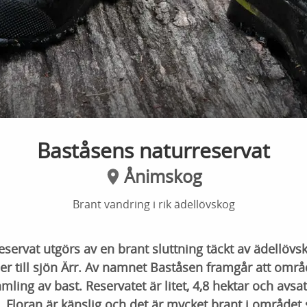
Baståsens naturreservat
Ånimskog
Brant vandring i rik ädellövskog
servat utgörs av en brant sluttning täckt av ädellövsk
r till sjön Ärr. Av namnet Baståsen framgår att områd
amling av bast. Reservatet är litet, 4,8 hektar och avsat
. Floran är känslig och det är mycket brant i område