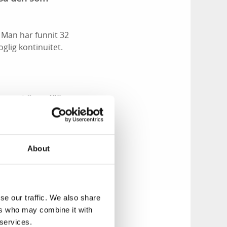
. Man har funnit 32
glig kontinuitet.
servat finns 400
About
emensamma
: Lätt/Måttlig. Gul
se our traffic. We also share
ers who may combine it with
 services.
gd: ca 1 km.