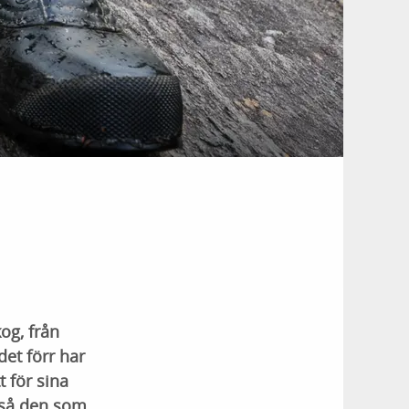
og, från
et förr har
t för sina
t så den som