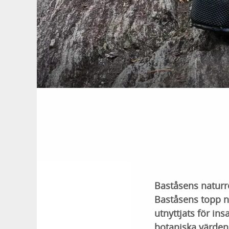
Baståsens naturre
Baståsens topp ne
utnyttjats för ins
botaniska värden