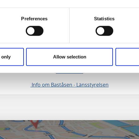
å markering.
arkering
Preferences
Statistics
 lon)
33
Var vänlig och visa hänsyn till föreskrifterna för reservatet!
 only
Allow selection
Info & karta
Info om Baståsen - Länsstyrelsen