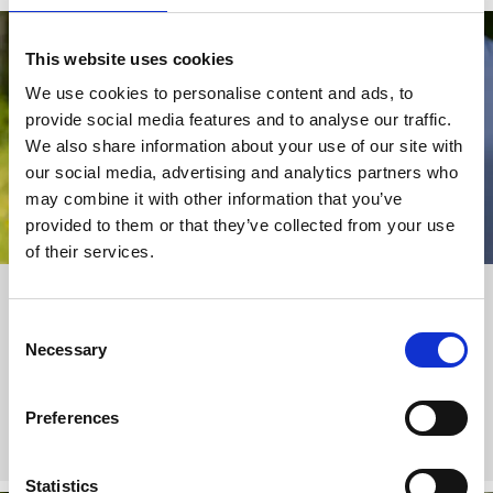
This website uses cookies
We use cookies to personalise content and ads, to
provide social media features and to analyse our traffic.
We also share information about your use of our site with
our social media, advertising and analytics partners who
may combine it with other information that you’ve
provided to them or that they’ve collected from your use
of their services.
Cykla med guide
Consent
Upptäck lokala smultronställen och utveckla din cykelteknik
Necessary
Selection
under en guidad cykeltur tillsammans med en erfaren och
kunnig guide.
Preferences
Guidade cykelturer
Statistics