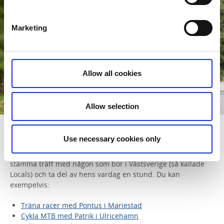
Marketing
Allow all cookies
Allow selection
Cykla genom Västsverige med en Local
Use necessary cookies only
Meet the Locals är ett initiativ där du har möjlighet att
stämma träff med någon som bor i Västsverige (så kallade
Locals) och ta del av hens vardag en stund. Du kan
exempelvis:
Träna racer med Pontus i Mariestad
Cykla MTB med Patrik i Ulricehamn