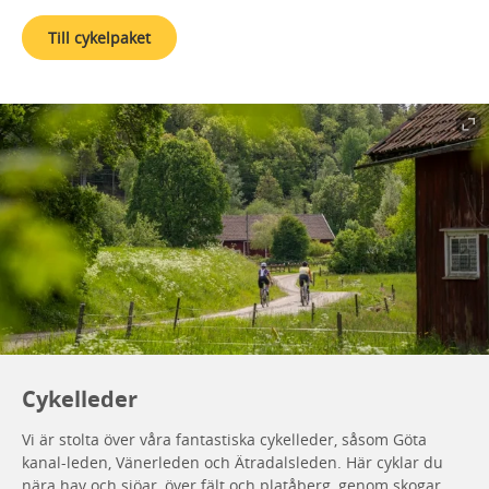
Till cykelpaket
Cykelleder
Vi är stolta över våra fantastiska cykelleder, såsom Göta
kanal-leden, Vänerleden och Ätradalsleden. Här cyklar du
nära hav och sjöar, över fält och platåberg, genom skogar