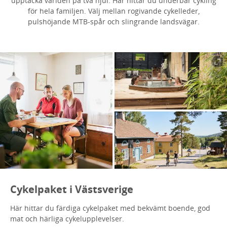
upptäcka världen på två hjul. Här hittar du underbar cykling
för hela familjen. Välj mellan rogivande cykelleder,
pulshöjande MTB-spår och slingrande landsvägar.
Cykelpaket i Västsverige
Här hittar du färdiga cykelpaket med bekvämt boende, god
mat och härliga cykelupplevelser.