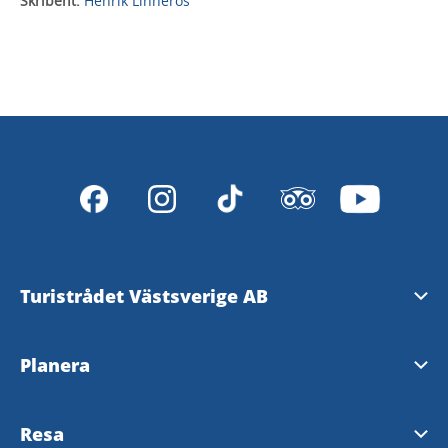
Skribent:
Henrik Linneros
Turistrådet Västsverige AB
Tipsa om evenemang
Planera
Mediabank
Nyhetsbrev från Västsverige
Resa