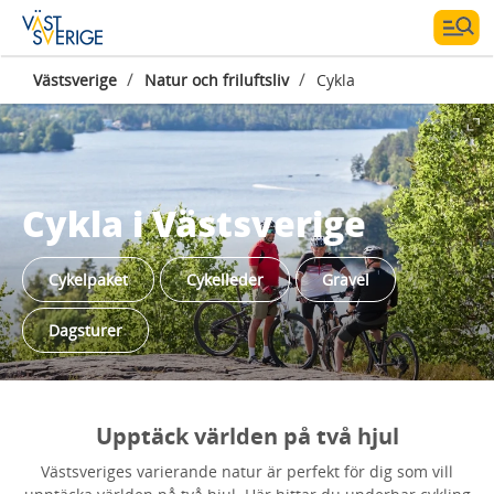
/
/
Västsverige
Natur och friluftsliv
Cykla
Cykla i Västsverige
Cykelpaket
Cykelleder
Gravel
Dagsturer
Upptäck världen på två hjul
Västsveriges varierande natur är perfekt för dig som vill