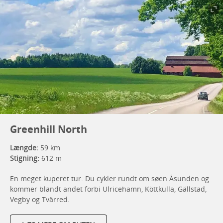
Greenhill North
Længde:
59 km
Stigning:
612 m
En meget kuperet tur. Du cykler rundt om søen Åsunden og
kommer blandt andet forbi Ulricehamn, Köttkulla, Gällstad,
Vegby og Tvärred.