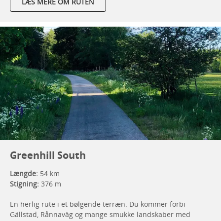
LÆS MERE OM RUTEN
Greenhill South
Længde:
54 km
Stigning:
376 m
En herlig rute i et bølgende terræn. Du kommer forbi
Gällstad, Rånnaväg og mange smukke landskaber med