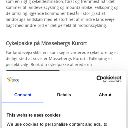
som en rigtig cykeldestination, først og fremmest når det
kommer til landevejscykling og mountainbike. Falköping og
de omkringliggende kommuner består i stor grad af
landbrugslandskab med et stort net af mindre landeveje.
Sagt med andre ord er det perfekt til motionscykling.
Cykelpakke på Mössebergs Kurort
For landevejscyklisten, som søger varierede cykelture og et
dejligt sted at sove, er Mössebergs Kurort i Falköping et
perfekt valg. Book din cykelpakke allerede nu.
LÆS MERE OG BESTIL
Consent
Details
About
Cykelpakke på Bjertorp Slott
Motionscykling rund på Västgötaslättens skønne snoede
veje. Du bor på slottet, hvor du sover, drikker og spiser godt.
This website uses cookies
Tjek deres side for mere information!
We use cookies to personalise content and ads, to