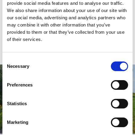
LÆS MERE OG BESTIL
provide social media features and to analyse our traffic.
We also share information about your use of our site with
our social media, advertising and analytics partners who
Tips til cykelture i Skaraborg!
may combine it with other information that you’ve
provided to them or that they’ve collected from your use
Alle cykelturene starter i Falköping men du kan selvfølgelig
of their services.
starte, hvor du vil på ruten. Nedenfor har vi udvalgt nogle af
de mest populære ruter.
Consent
Necessary
Selection
Preferences
Statistics
Marketing