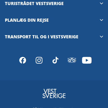
TURISTRÅDET VESTSVERIGE
Mediebank
PLANLÆG DIN REJSE
Presserum
Tilgængelighedsguide – TD
TRANSPORT TIL OG I VESTSVERIGE
Privacy Policy
Göteborg
Västtrafiks rejseplanlægger
VisitSweden
SJ – med tog
Stena Line – med færge
FlixBus – med bus
SAS – med fly