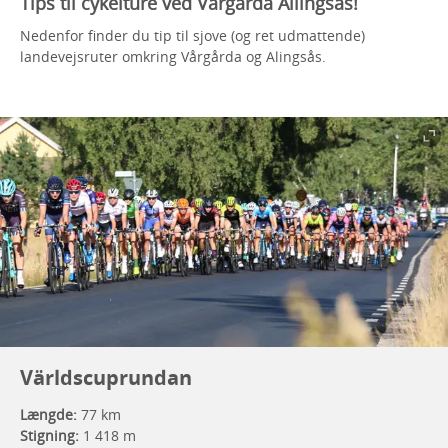
Tips til cykelture ved Vårgårda Allingsås!
Nedenfor finder du tip til sjove (og ret udmattende)
landevejsruter omkring Vårgårda og Alingsås.
Världscuprundan
Længde:
77 km
Stigning:
1 418 m