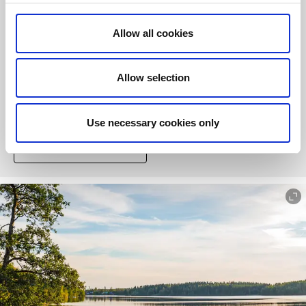
Blidsbergsrundan
Allow all cookies
Længde:
95 km
Stigning:
484 m
Allow selection
Turen går ad de næsten trafikfri veje omkring Falköping i
Vestgotland. Ruten går forbi kaffestedet i Basta Kvarn i
Blidsberg.
Use necessary cookies only
LÆS MERE OM RUTEN