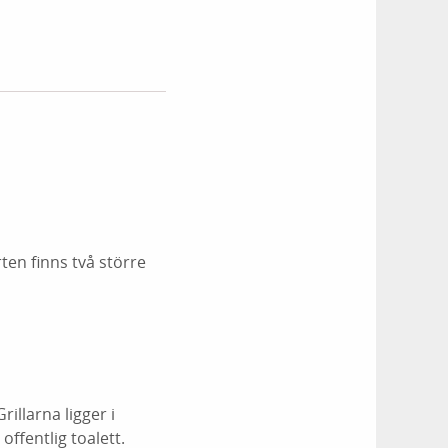
en finns två större
illarna ligger i
ffentlig toalett.