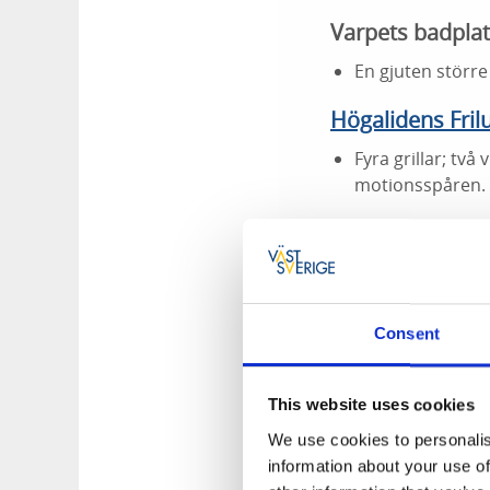
Varpets badplats
En gjuten större 
Högalidens Fri
Fyra grillar; tv
motionsspåren.
Utmed Västra Vät
För grillplatser 
Vindskydd Lingo
Consent
Söder om Hjo, vi
intill Erikssons
This website uses cookies
We use cookies to personalis
information about your use of