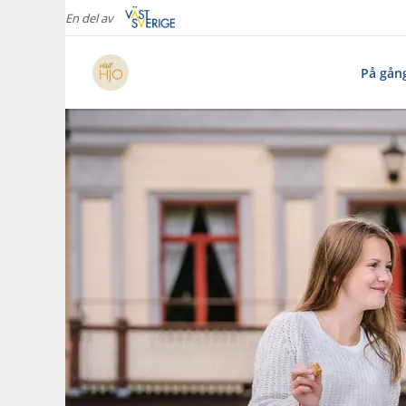
En del av
På gån