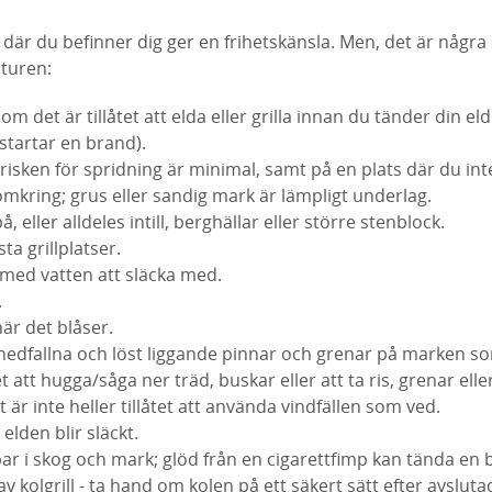
 där du befinner dig ger en frihetskänsla. Men, det är några
aturen:
 om det är tillåtet att elda eller grilla innan du tänder din el
startar en brand).
risken för spridning är minimal, samt på en plats där du int
mkring; grus eller sandig mark är lämpligt underlag.
å, eller alldeles intill, berghällar eller större stenblock.
sta grillplatser.
r med vatten att släcka med.
.
när det blåser.
nedfallna och löst liggande pinnar och grenar på marken s
tet att hugga/såga ner träd, buskar eller att ta ris, grenar ell
 är inte heller tillåtet att använda vindfällen som ved.
 elden blir släckt.
par i skog och mark; glöd från en cigarettfimp kan tända en 
 kolgrill - ta hand om kolen på ett säkert sätt efter avslutad