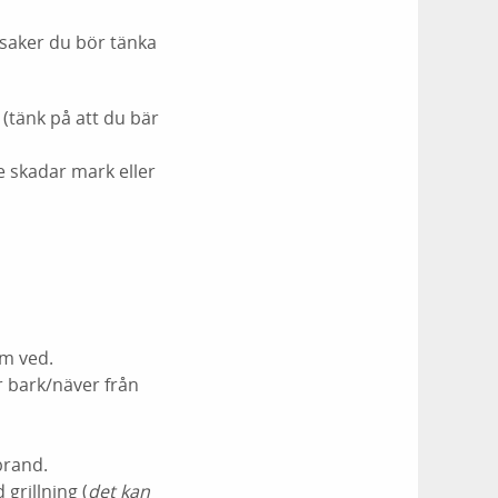
 saker du bör tänka
d (tänk på att du bär
e skadar mark eller
om ved.
er bark/näver från
brand.
 grillning (
det kan