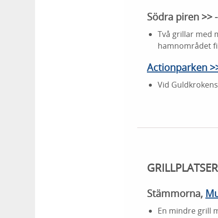
Södra piren >> - 
Två grillar med 
hamnområdet fin
Actionparken >
Vid Guldkrokens
GRILLPLATSE
Stämmorna,
Mu
En mindre grill 