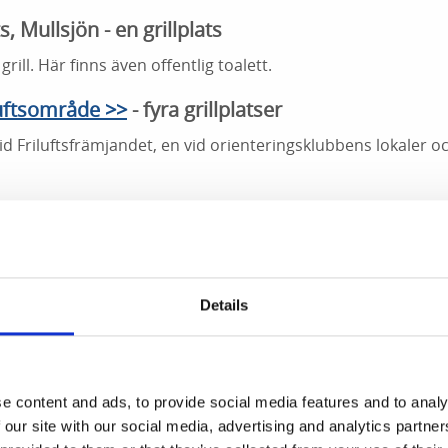
, Mullsjön - en grillplats
grill. Här finns även offentlig toalett.
luftsområde >>
- fyra grillplatser
å vid Friluftsfrämjandet, en vid orienteringsklubbens lokaler 
terleden - flera grillplatser
längs leden, besök vår karta här:
vindskydd/lägerplatser >>
.
nudden - en grillplats
Details
d Erikssonsdammen, finns både vindskydd och grillplats. Pla
dammen. Ta gärna med eget grillgaller.
e content and ads, to provide social media features and to analy
 our site with our social media, advertising and analytics partn