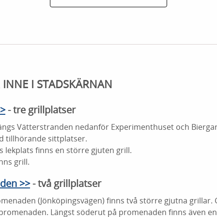
R INNE I STADSKÄRNAN
>>
- tre grillplatser
längs Vätterstranden nedanför Experimenthuset och Biergart
 tillhörande sittplatser.
lekplats finns en större gjuten grill.
nns grill.
den >>
- två grillplatser
enaden (Jönköpingsvägen) finns två större gjutna grillar. Gr
promenaden. Längst söderut på promenaden finns även en o