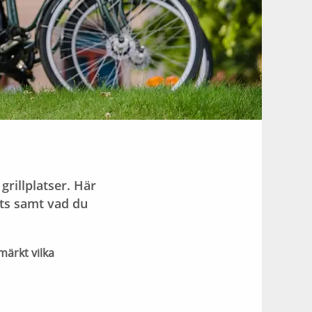
rillplatser. Här
ats samt vad du
märkt vilka