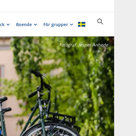
ck
Boende
För grupper
Fotograf:
Jesper Anhede