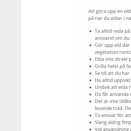
Att göra upp en eld
på när du eldar i n
Ta alltid reda på
ansvaret om du 
Gör upp eld där 
vegetation runto
Elda inte direkt p
Grilla helst på fa
Se till att du ha
Ha alltid uppsikt
Undvik att elda 
Du får använda 
Det är inte tillå
levande träd. Det
Ta ansvar för att
Släng aldrig fim
Vid användning av