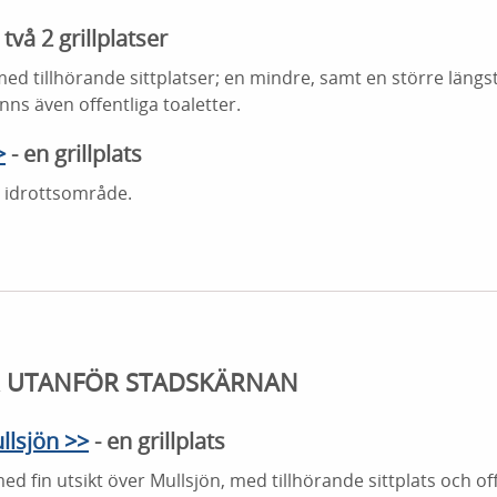
två 2 grillplatser
med tillhörande sittplatser; en mindre, samt en större längst 
ns även offentliga toaletter.
>
- en grillplats
 idrottsområde.
R UTANFÖR STADSKÄRNAN
llsjön >>
- en grillplats
med fin utsikt över Mullsjön, med tillhörande sittplats och of