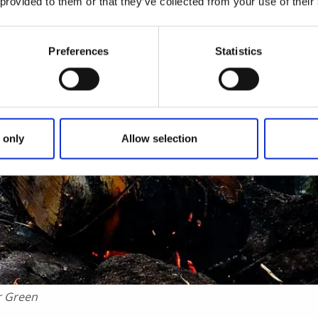
 provided to them or that they’ve collected from your use of their
Preferences
Statistics
 only
Allow selection
r Green