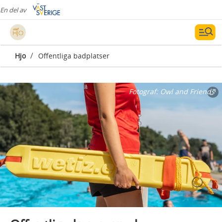
En del av
/
Hjo
Offentliga badplatser
Fotograf:
Owl and Friends