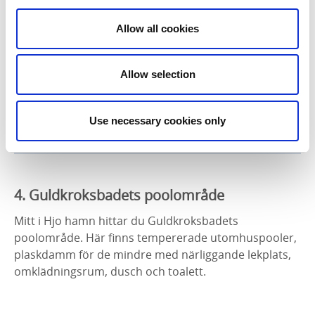
WC:
JA, inne på Guldkroksbadet samt i hamnen
Omklädningsrum:
JA, badhytter att hyra
Allow all cookies
Får hund bada:
NEJ 30 april-1 september
Entré:
gratis
Rullstolsramp:
JA, ner i Vättern
Allow selection
LÄS MER
Use necessary cookies only
4. Guldkroksbadets poolområde
Mitt i Hjo hamn hittar du Guldkroksbadets
poolområde. Här finns tempererade utomhuspooler,
plaskdamm för de mindre med närliggande lekplats,
omklädningsrum, dusch och toalett.