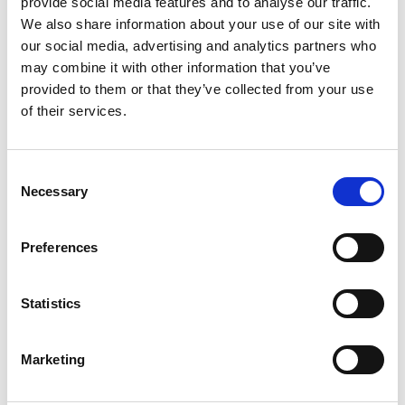
provide social media features and to analyse our traffic.
lekplats för de mindre.
We also share information about your use of our site with
our social media, advertising and analytics partners who
may combine it with other information that you’ve
provided to them or that they’ve collected from your use
of their services.
Consent
Necessary
Selection
Preferences
Statistics
Snabbfakta
Vad:
sandstrand vid Vättern, mitt i Hjo hamn.
Marketing
När:
öppen året runt
Brygga:
NEJ