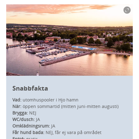
Snabbfakta
Vad:
utomhuspooler i Hjo hamn
När:
öppen sommartid (mitten juni-mitten augusti)
Brygga:
NEJ
WC/dusch:
JA
Omklädningsrum:
JA
Får hund bada:
NEJ, får ej vara på området
Entré:
gratis