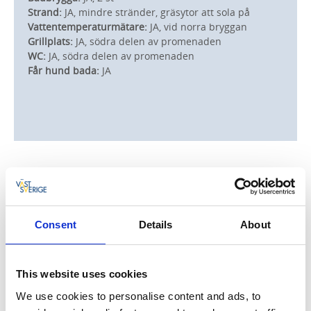
Strand:
JA, mindre stränder, gräsytor att sola på
Vattentemperaturmätare:
JA, vid norra bryggan
Grillplats:
JA, södra delen av promenaden
WC:
JA, södra delen av promenaden
Får hund bada:
JA
3. Guldkroksbadets sandstrand
Consent
Details
About
Alldeles vid Vättern mitt i Hjo hamn ligger
Guldkroksbadets sandstrand. Här på stranden kan du
hyra badhytt, har tillgång till rullstolsramp ner i sjön
This website uses cookies
och har nära till Guldkroksbadet där du har
We use cookies to personalise content and ads, to
omklädningsrum, duschar och plaskdamm och