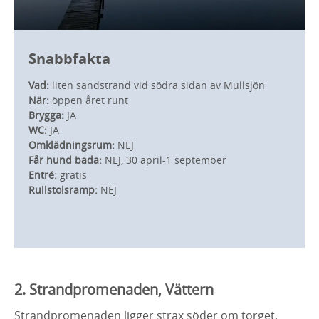
Snabbfakta
Vad:
liten sandstrand vid södra sidan av Mullsjön
När:
öppen året runt
Brygga:
JA
WC:
JA
Omklädningsrum:
NEJ
Får hund bada:
NEJ, 30 april-1 september
Entré:
gratis
Rullstolsramp:
NEJ
2. Strandpromenaden, Vättern
Strandpromenaden ligger strax söder om torget,