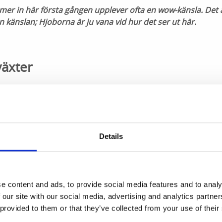
er in här första gången upplever ofta en wow-känsla. Det ä
en känslan; Hjoborna är ju vana vid hur det ser ut här.
äxter
 kommer nästan uteslutande från Sverige och Danmark. Vis
a, men ambitionen är att sälja närodlat i så stor utsträckn
er snittblommorna från Ringaberget nordväst om Hjo. Växt
y utanför Mariestad och Axamo utanför Jönköping.
Details
k möjliggör större sortiment
e content and ads, to provide social media features and to analy
 our site with our social media, advertising and analytics partn
gd står stora delar av sortimentet kvar utanför. Utomhusbu
 provided to them or that they’ve collected from your use of their
ör mycket tid och växterna mådde inte bra av att flyttas in 