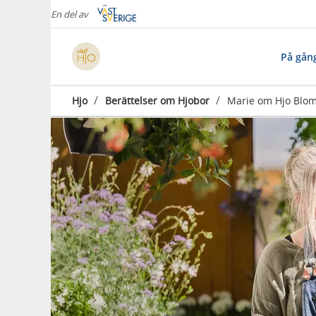
En del av
På gån
/
/
Hjo
Berättelser om Hjobor
Marie om Hjo Blom