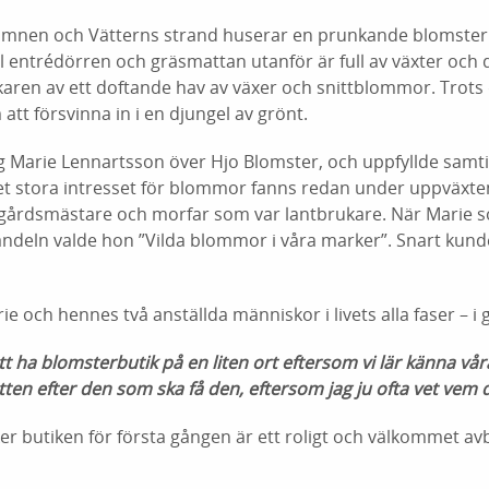
hamnen och Vätterns strand huserar en prunkande blomster
l entrédörren och gräsmattan utanför är full av växter och 
aren av ett doftande hav av växer och snittblommor. Trot
att försvinna in i en djungel av grönt.
g Marie Lennartsson över Hjo Blomster, och uppfyllde samti
 stora intresset för blommor fanns redan under uppväxte
dgårdsmästare och morfar som var lantbrukare. När Marie s
handeln valde hon ”Vilda blommor i våra marker”. Snart k
e och hennes två anställda människor i livets alla faser – i 
att ha blomsterbutik på en liten ort eftersom vi lär känna vå
en efter den som ska få den, eftersom jag ju ofta vet vem d
r butiken för första gången är ett roligt och välkommet avb