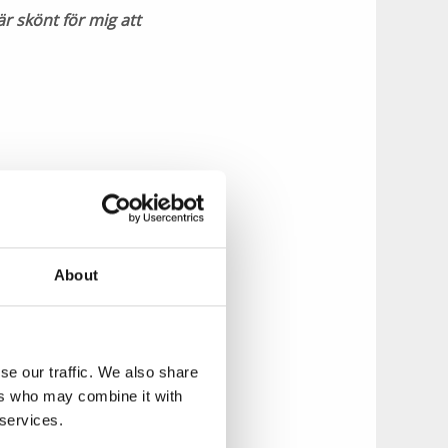
r skönt för mig att
sa snittblommor
ing som möjligt.
erna köps in från
About
se our traffic. We also share
ers who may combine it with
tiken startade för
 services.
och ut vid öppning