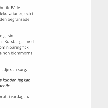
butik. Både
dekorationer, och i
s den begränsade
digt sin
n i Korsberga, med
om nioåring fick
unde hon blommorna
glädje och sorg.
ra kunder. Jag kan
et är.
rott i vardagen,