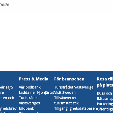
nhede
Press & Media
För branschen
Resa til
på plat
vår sajt?
Vår bildbank
Turistrådet Västsverige
tre
Ladda ner Hjohjärtat
Visit Sweden
Buss och 
eten och
Turistrådet
Tillväxtverket
Båttransp
Västsveriges
turismstatistik
Parkering
nyhetsbrev
bildbank
Tillgänglighetsdatabasen
Offentlig