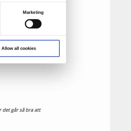
Marketing
tog en utanför.
passerande swisha
Allow all cookies
unde lämna det
tt utomhusbutiken
r det går så bra att