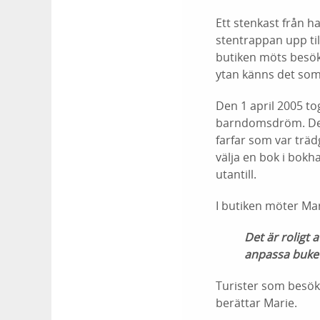
Ett stenkast från 
stentrappan upp til
butiken möts besök
ytan känns det som 
Den 1 april 2005 to
barndomsdröm. Det
farfar som var trä
välja en bok i bok
utantill.
I butiken möter Mari
Det är roligt 
anpassa bukett
Turister som besöke
berättar Marie.