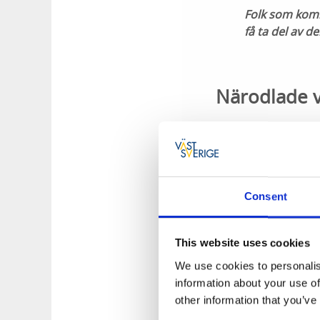
Folk som komm
få ta del av d
Närodlade v
Växterna i butiken
kommer mer långväg
Allra närmast komm
bland annat Karleb
Consent
This website uses cookies
Utomhusbuti
We use cookies to personalis
information about your use of
När butiken är stän
other information that you’ve
längesen. Det tog f