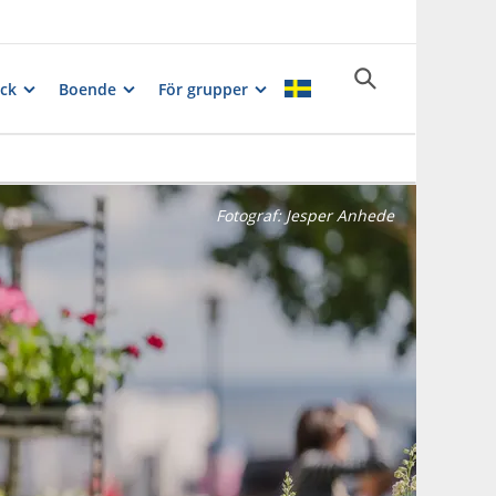
ck
Boende
För grupper
Fotograf:
Jesper Anhede