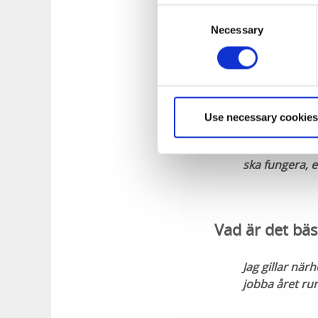
och stängning, så ti
Consent
Necessary
Selection
En morgon kom
Kan vi betala 
Utomhusbutiken va
kostnaden och köpa
Use necessary cookies
Det hade varit
utanför – allt
ska fungera, e
Vad är det bäs
Jag gillar närh
jobba året run