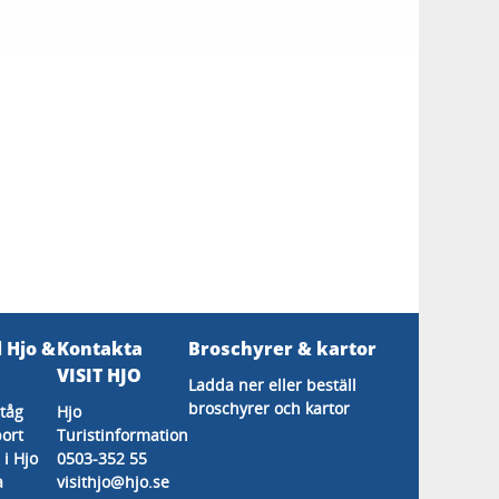
l Hjo &
Kontakta
Broschyrer & kartor
s
VISIT HJO
Ladda ner eller beställ
broschyrer och kartor
tåg
Hjo
ort
Turistinformation
 i Hjo
0503-352 55
a
visithjo@hjo.se