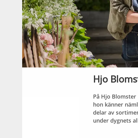
Hjo Blomst
På Hjo Blomster 
hon känner nämli
delar av sortime
under dygnets al