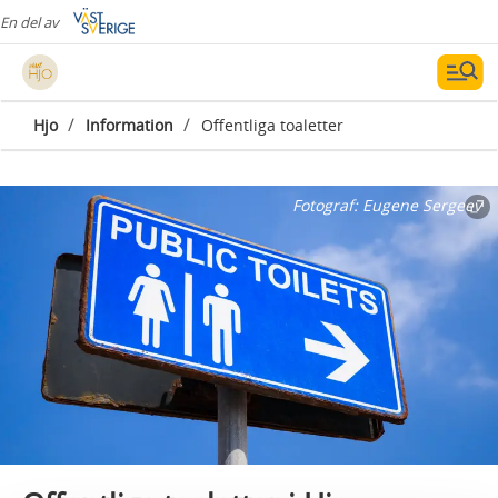
En del av
/
/
Hjo
Information
Offentliga toaletter
Fotograf:
Eugene Sergeev