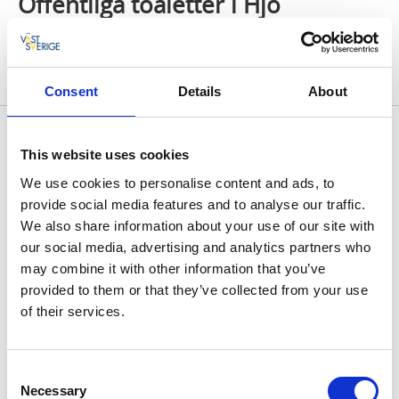
Offentliga toaletter i Hjo
Här hittar du information om var det finns
offentliga toaletter i Hjo.
Consent
Details
About
Här hittar du information över Hjos alla offentliga
This website uses cookies
toaletter.
We use cookies to personalise content and ads, to
provide social media features and to analyse our traffic.
We also share information about your use of our site with
our social media, advertising and analytics partners who
KARTA ÖVER OFFENTLIGA TOALETTER
may combine it with other information that you’ve
provided to them or that they’ve collected from your use
of their services.
Senast uppdaterad:
13 juli 2026
Consent
Necessary
Selection