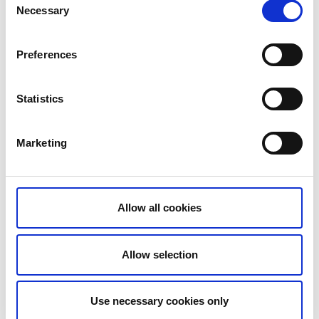
Marknadsgatan vid Guldkroksskolan. Två
Necessary
Selection
laddplatser.
Preferences
KARTA LADDPLATSER
Statistics
HUR BETALAR JAG ELBILSPLATS?
Marketing
Via app -
inCharge >>
LADDKABEL
Allow all cookies
Egen laddkabel gäller.
1 x laddkabel, typ 2, finns för utlåning på
Kulturkvarteret under öppettider (mot deposition
Allow selection
och kopia av legitimation).
Parkera med båtkärra
Use necessary cookies only
4 platser i hamnområdet (kostnad juni-augusti)