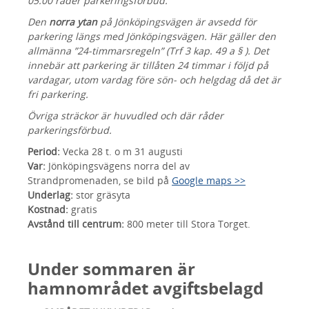
05:00 råder parkeringsförbud.
Den
norra ytan
på Jönköpingsvägen är avsedd för
parkering längs med Jönköpingsvägen. Här gäller den
allmänna ”24-timmarsregeln” (Trf 3 kap. 49 a § ). Det
innebär att parkering är tillåten 24 timmar i följd på
vardagar, utom vardag före sön- och helgdag då det är
fri parkering.
Övriga sträckor är huvudled och där råder
parkeringsförbud.
Period:
Vecka 28 t. o m 31 augusti
Var:
Jönköpingsvägens norra del av
Strandpromenaden, se bild på
Google maps >>
Underlag:
stor gräsyta
Kostnad:
gratis
Avstånd till centrum:
800 meter till Stora Torget.
Under sommaren är
hamnområdet avgiftsbelagd