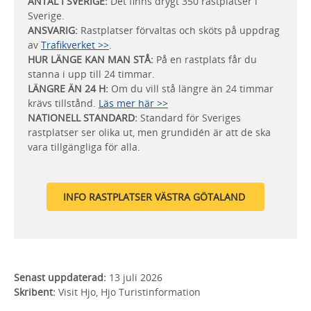
ANTAL I SVERIGE:
Det finns drygt 350 rastplatser i
Sverige.
ANSVARIG:
Rastplatser förvaltas och sköts på uppdrag
av
Trafikverket >>
.
HUR LÄNGE KAN MAN STÅ:
På en rastplats får du
stanna i upp till 24 timmar.
LÄNGRE ÄN 24 H:
Om du vill stå längre än 24 timmar
krävs tillstånd.
Läs mer här >>
NATIONELL STANDARD:
Standard för Sveriges
rastplatser ser olika ut, men grundidén är att de ska
vara tillgängliga för alla.
INFO RASTPLATSER VÄSTRA GÖTALAND
Senast uppdaterad:
13 juli 2026
Skribent:
Visit Hjo, Hjo Turistinformation