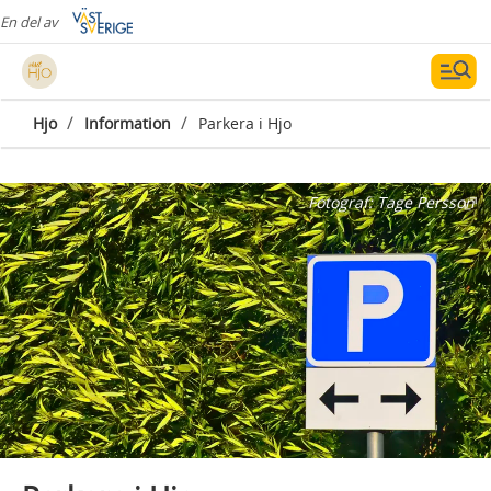
En del av
/
/
Hjo
Information
Parkera i Hjo
Fotograf:
Tage Persson