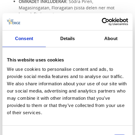
OMRÅDET INKLUDERAR:
Södra Piren,
Magasinsgatan, Floragatan (sista delen ner mot
hamn), Strömparterren
AVGIFT SOMMARTID:
1 JUNI-31 AUG (kl. 09:00-18:00
mån-sön, SEK 20/timma, max 60 SEK/tillfälle).
MAXTID:
4 TIMMAR - gäller hela året
Consent
Details
About
P-SKIVA HÖST, VINTER, VÅR:
1 SEP-31 MAJ
This website uses cookies
We use cookies to personalise content and ads, to
provide social media features and to analyse our traffic.
Parkera med elbil
We also share information about your use of our site with
VAR?
our social media, advertising and analytics partners who
may combine it with other information that you’ve
Strömparterren i hamnen. Två laddplatser.
provided to them or that they’ve collected from your use
Viktoriagatan intill parken "Prärien" och
of their services.
busstationen. Fyra laddplatser.
Kulturkvarteret Pedagogien med infart från
Floragatan. Fyra laddplatser. (
Här finns
snabbladdare med två uttag
).
Consent