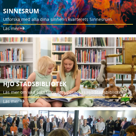
SINNESRUM
Utforska med alla dina sinnen i kvarterets Sinnesrum.
Läs mer
HJO STADSBIBLIOTEK
Läs mer om vad som finns att upptäcka i Hjo Stadsbibliotek.
Läs mer