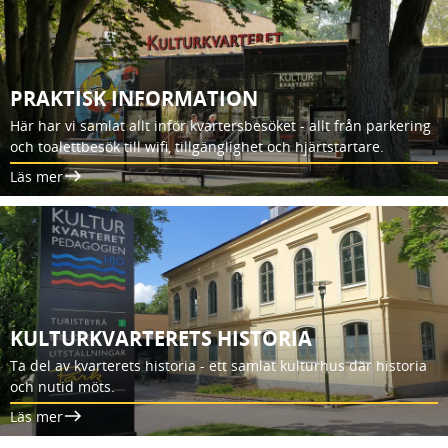
PRAKTISK INFORMATION
Här har vi samlat allt inför kvartersbesöket - allt från parkering
och toalettbesök till wifi, tillgänglighet och hjärtstartare.
Läs mer
KULTURKVARTERETS HISTORIA
Ta del av kvarterets historia - ett samlat kulturhus där historia
och nutid möts.
Läs mer