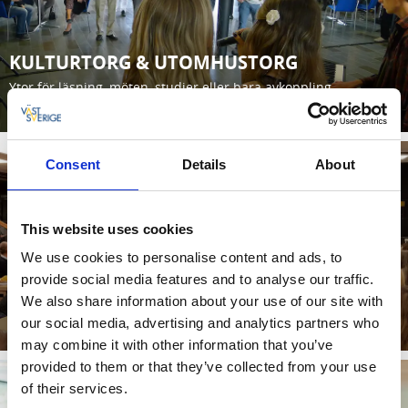
KULTURTORG & UTOMHUSTORG
Ytor för läsning, möten, studier eller bara avkoppling
Läs mer
Consent
Details
About
This website uses cookies
We use cookies to personalise content and ads, to
KVARTERSKVÄLLAR
provide social media features and to analyse our traffic.
We also share information about your use of our site with
Utvalda torsdagar anordnas Kvarterskvällar i kvarteret.
our social media, advertising and analytics partners who
Läs mer
may combine it with other information that you’ve
provided to them or that they’ve collected from your use
of their services.