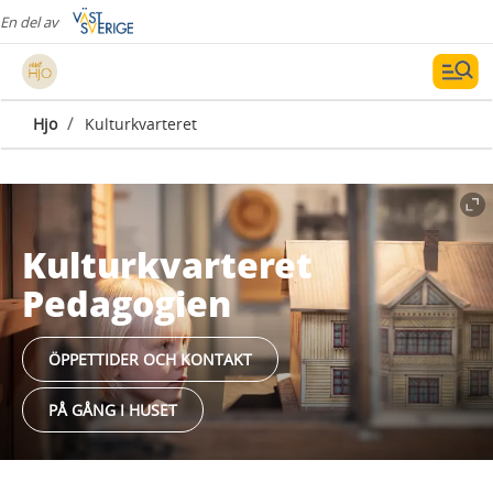
En del av
/
Hjo
Kulturkvarteret
Kulturkvarteret
Pedagogien
ÖPPETTIDER OCH KONTAKT
PÅ GÅNG I HUSET