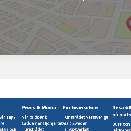
Press & Media
För branschen
Resa til
på plat
vår sajt?
Vår bildbank
Turistrådet Västsverige
tre
Ladda ner Hjohjärtat
Visit Sweden
Buss och 
eten och
Turistrådet
Tillväxtverket
Båttransp