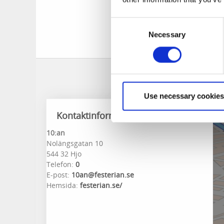
arbetar för att frä
varandras verksamh
Consent
Necessary
Selection
Use necessary cookies
Kontaktinformation
10:an
Nolängsgatan 10
544 32 Hjo
Telefon:
0
E-post:
10an@festerian.se
Hemsida:
festerian.se/