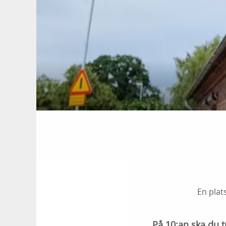
En plat
På 10:an ska du t