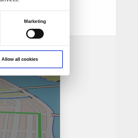
sutbud och
jo handel
här >>
Marketing
Allow all cookies