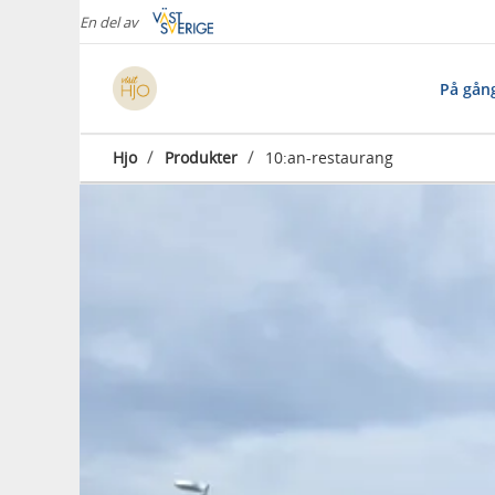
En del av
På gån
/
/
Hjo
Produkter
10:an-restaurang