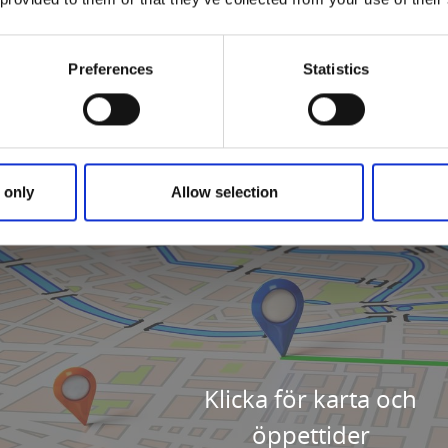
mja stadens näring genom att kollektivt stärka dess handel
eter. Här kan du även nyttja dina Hjosedlar. Läs mer om H
Preferences
Statistics
 only
Allow selection
Klicka för karta och
öppettider