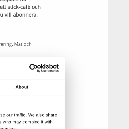
 ett stick-café och
u vill abonnera.
vering. Mat och
About
se our traffic. We also share
ers who may combine it with
som gemensamt
 services.