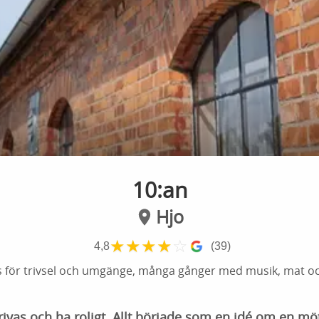
10:an
Hjo
★
★
★
★
☆
4,8
(39)
s för trivsel och umgänge, många gånger med musik, mat o
rivas och ha roligt. Allt började som en idé om en mö