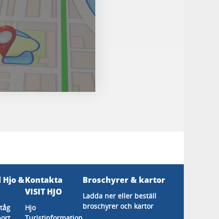
l Hjo &
Kontakta
Broschyrer & kartor
s
VISIT HJO
Ladda ner eller beställ
broschyrer och kartor
tåg
Hjo
ort
Turistinformation