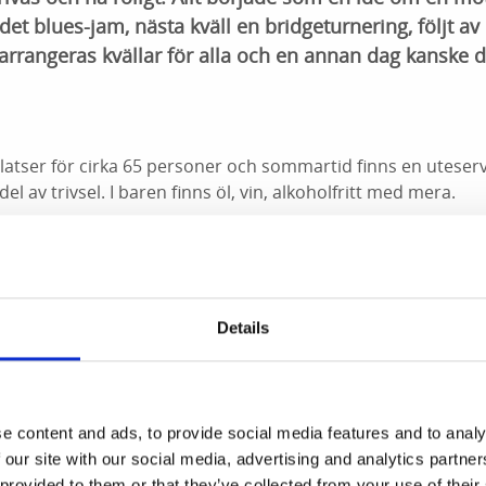
r det blues-jam, nästa kväll en bridgeturnering, följt av
 arrangeras kvällar för alla och en annan dag kanske d
latser för cirka 65 personer och sommartid finns en uteser
del av trivsel. I baren finns öl, vin, alkoholfritt med mera.
HEMSIDA
FACEBOOK
Details
 Handel
e content and ads, to provide social media features and to analy
 our site with our social media, advertising and analytics partn
r en del av Hjo handel, stadens lokala handelsförening 
 provided to them or that they’ve collected from your use of their