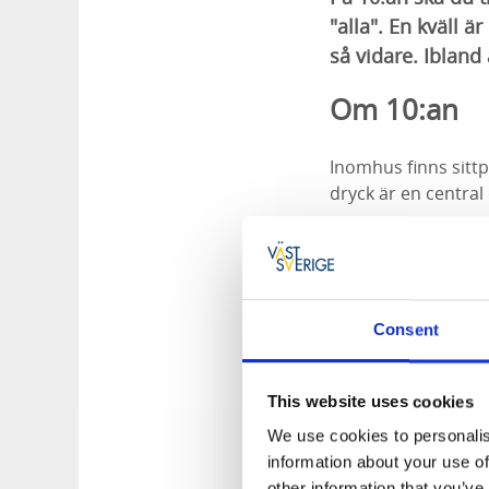
"alla". En kväll ä
så vidare. Ibland
Om 10:an
Inomhus finns sittp
dryck är en central 
Consent
This website uses cookies
Medlem i Hjo
We use cookies to personalis
information about your use of
Denna verksamhet ä
other information that you’ve