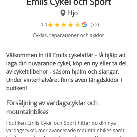
Emils Cykel och Sport
Hjo
★
★
★
★
★
4,4
(73)
Cyklar, reparationer och skidor
Välkommen in till Emils cykelaffär - få hjälp att
laga din nuvarande cykel, köp en ny eller ta del
av cykeltillbehör - såsom hjälm och slangar.
Under vinterhalvåret finns även längdskidor i
butiken!
Försäljning av vardagscyklar och
mountainbikes
I butiken Emils Cykel och Sport hittar du din nya
vardagscykel, mer avancerade mountainbikes samt