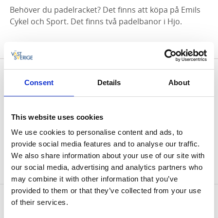
Behöver du padelracket? Det finns att köpa på Emils
Cykel och Sport. Det finns två padelbanor i Hjo.
Consent
Details
About
MEDLEM I HJO HANDEL
Denna butik är en del av Hjo handel, stadens lokala
This website uses cookies
handelsförening som gemensamt arbetar för att
främja stadens näring genom att kollektivt stärka
We use cookies to personalise content and ads, to
dess handelsutbud och varandras verksamheter. Här
provide social media features and to analyse our traffic.
kan du även nyttja dina Hjosedlar. Läs mer om Hjo
We also share information about your use of our site with
handel
our social media, advertising and analytics partners who
här >>
may combine it with other information that you’ve
provided to them or that they’ve collected from your use
Kontaktinformation
of their services.
Emils cykel och sport