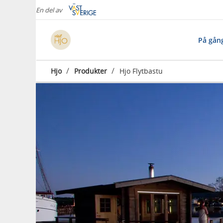
En del av
På gån
/
/
Hjo
Produkter
Hjo Flytbastu