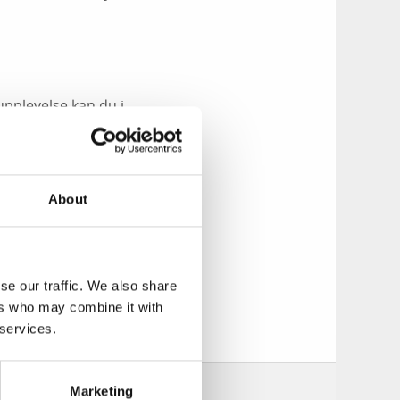
upplevelse kan du i
ativt hoppar du i
acker vy ut över
About
se our traffic. We also share
ers who may combine it with
tund tillsammans
 services.
Marketing