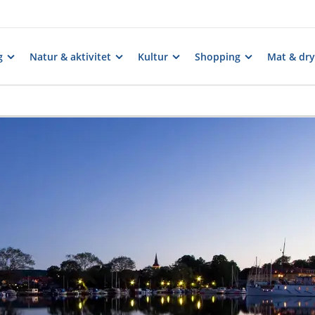
g
Natur & aktivitet
Kultur
Shopping
Mat & dry