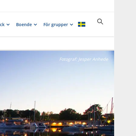
ck
Boende
För grupper
Fotograf:
Jesper Anhede