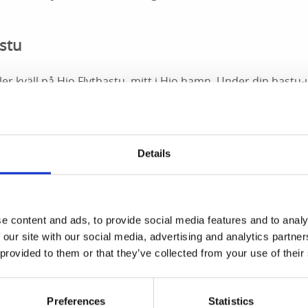
stu
er kväll på Hjo Flytbastu, mitt i Hjo hamn. Under din bastu-
n sjunka ner och svalka dig genom en lucka i golvet. Altern
n precis utanför. Stora panoramafönster garanterar dig en v
Details
n, minimipris är SEK 1000. Cirka bastutid är 2 timmar.
p
e content and ads, to provide social media features and to analy
 our site with our social media, advertising and analytics partn
g kan boka bastun - en upplevelse utöver det vanliga. En s
 provided to them or that they’ve collected from your use of their
.
Preferences
Statistics