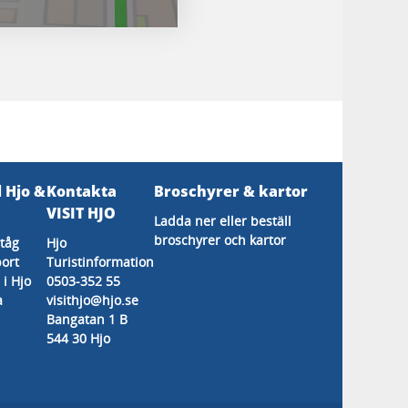
l Hjo &
Kontakta
Broschyrer & kartor
s
VISIT HJO
Ladda ner eller beställ
broschyrer och kartor
tåg
Hjo
ort
Turistinformation
 i Hjo
0503-352 55
a
visithjo@hjo.se
Bangatan 1 B
544 30 Hjo