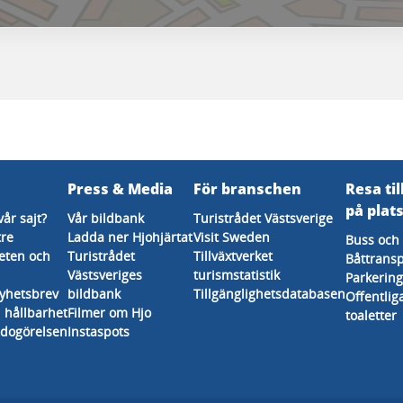
Press & Media
För branschen
Resa til
på plat
vår sajt?
Vår bildbank
Turistrådet Västsverige
tre
Ladda ner Hjohjärtat
Visit Sweden
Buss och 
eten och
Turistrådet
Tillväxtverket
Båttransp
Västsveriges
turismstatistik
Parkering
nyhetsbrev
bildbank
Tillgänglighetsdatabasen
Offentlig
 hållbarhet
Filmer om Hjo
toaletter
edogörelsen
Instaspots