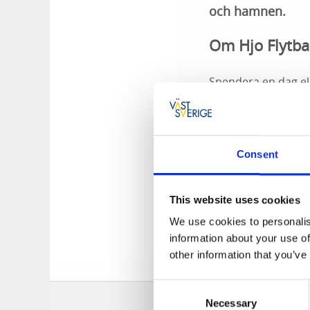
och hamnen.
Om Hjo Flytba
Spendera en dag ell
den vedeldade bastu
sjön från badstege
sjön och Hjo hamn.
Consent
Cirkapris
SEK 250 / per perso
This website uses cookies
Boka som grup
We use cookies to personalis
information about your use of
Grupper och företa
other information that you’ve
man sent glömmer
Consent
Necessary
Selection