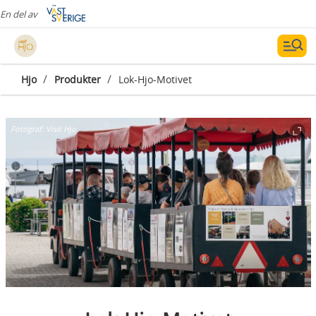
En del av
/
/
Hjo
Produkter
Lok-Hjo-Motivet
Fotograf:
Visit Hjo