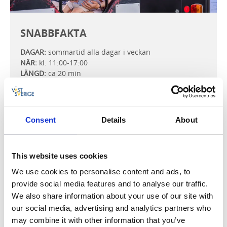
SNABBFAKTA
DAGAR:
sommartid alla dagar i veckan
NÄR:
kl. 11:00-17:00
LÄNGD:
ca 20 min
TIDTABELL:
nästa tur annonseras på plats
MAX:
36 personer
VAR:
start vid Hamnmagasinet, Hjo hamn
KÖPA BILJETT:
på plats
Consent
Details
About
BETALSÄTT:
kontant eller Swish
This website uses cookies
We use cookies to personalise content and ads, to
provide social media features and to analyse our traffic.
Priser
We also share information about your use of our site with
our social media, advertising and analytics partners who
Drop-in turer sommartid
may combine it with other information that you’ve