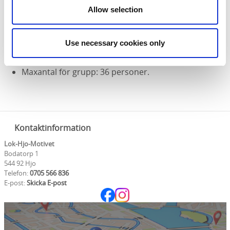
Grupper kan förboka alla dagar i veckan,
Allow selection
perioden april till oktober.
Turer kan skräddarsys efter intresse och tid.
Use necessary cookies only
Reseledare samt chaufför åker med gratis.
Grupppriser: Vuxen SEK 80, barn SEK 50.
Maxantal för grupp: 36 personer.
Kontaktinformation
Lok-Hjo-Motivet
Bodatorp 1
544 92 Hjo
Telefon:
0705 566 836
E-post:
Skicka E-post