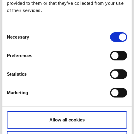
provided to them or that they’ve collected from your use
SEK 100 vuxen
of their services.
SEK 60 barn
Barn under 3 år samt 3:de barnet gratis
Consent
Necessary
Selection
Undantag då tåget inte går:
Preferences
Ibland abonneras tåget - information om inställd
tur sommartid finns vid startplats.
Vid det årliga cykelloppet Vätternrundan samt på
Statistics
Midsommarafton kör ej Lok-Hjo-Motivet.
Marketing
Boka som grupp
Allow all cookies
Tåget kan bokas av grupper, bussar och företag.