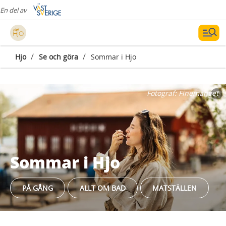
En del av
/
/
Hjo
Se och göra
Sommar i Hjo
Fotograf:
Finemanget
Sommar i Hjo
PÅ GÅNG
ALLT OM BAD
MATSTÄLLEN