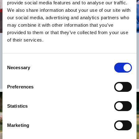
provide social media features and to analyse our traffic.
We also share information about your use of our site with
our social media, advertising and analytics partners who
may combine it with other information that you’ve
provided to them or that they’ve collected from your use
of their services.
VÅR PRISBELÖNTA TRÄSTADSMILJÖ
Här tipsar vi om hur du bäst kan upptäcka vår över 600 år
gamla trästad.
Consent
Necessary
Selection
JAG VILL VETA MER
Preferences
Statistics
Marketing