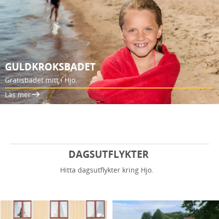
GULDKROKSBADET
Gratisbadet mitt i Hjo.
Läs mer
DAGSUTFLYKTER
Hitta dagsutflykter kring Hjo.