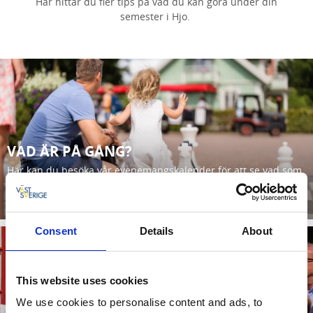
Här hittar du fler tips på vad du kan göra under din
semester i Hjo.
VAD ÄR PÅ GÅNG?
Här kan du besöka vår evenemangskalender för att se vad som
är på gång >>
Läs mer
Consent
Details
About
This website uses cookies
We use cookies to personalise content and ads, to