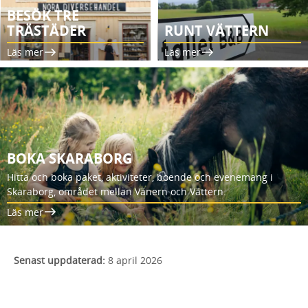
BESÖK TRE
TRÄSTÄDER
RUNT VÄTTERN
Läs mer
Läs mer
BOKA SKARABORG
Hitta och boka paket, aktiviteter, boende och evenemang i
Skaraborg, området mellan Vänern och Vättern.
Läs mer
Senast uppdaterad:
8 april 2026