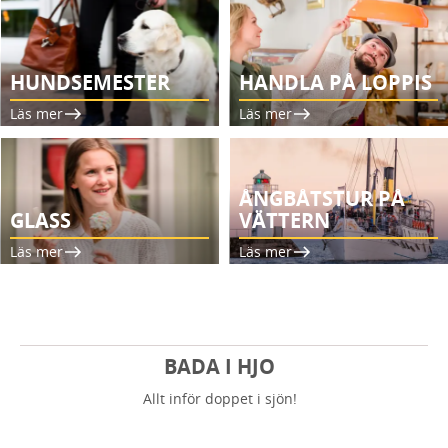
HUNDSEMESTER
HANDLA PÅ LOPPIS
Läs mer
Läs mer
ÅNGBÅTSTUR PÅ
GLASS
VÄTTERN
Läs mer
Läs mer
BADA I HJO
Allt inför doppet i sjön!