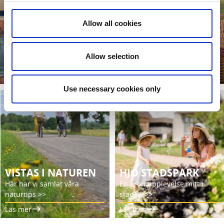
Allow all cookies
AKTIVITETER FÖR HELA FAMILJEN
Reser du tillsammans med barn? Här har vi samlat allt för er
Allow selection
som familj.
Läs mer
Use necessary cookies only
VISTAS I NATUREN
HJO STADSPARK
Här har vi samlat våra
En grön upplevelse mitt i
naturtips >>
staden >>
Läs mer
Läs mer