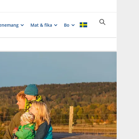
enemang
Mat & fika
Bo