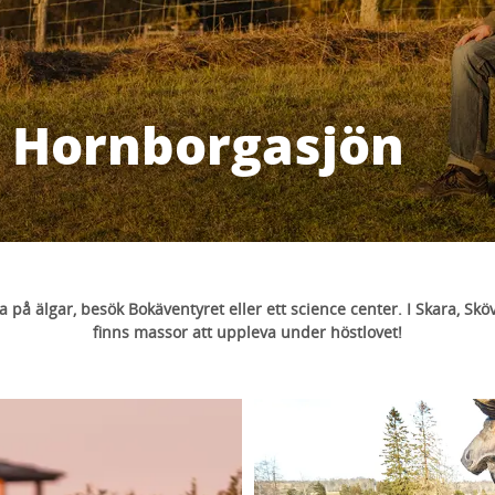
d Hornborgasjön
ka på älgar, besök Bokäventyret eller ett science center. I Skara, Sk
finns massor att uppleva under höstlovet!