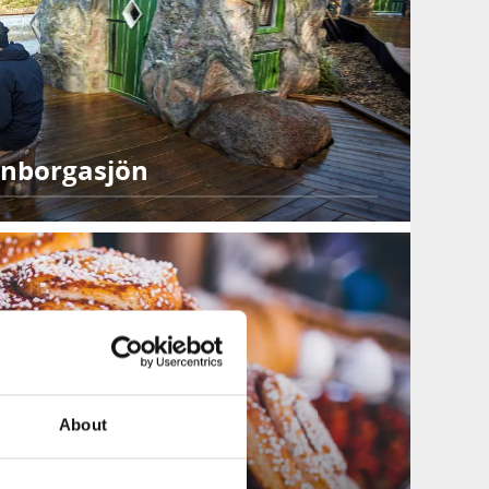
rnborgasjön
About