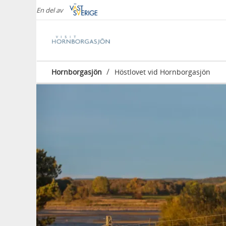
En del av
/
Hornborgasjön
Höstlovet vid Hornborgasjön