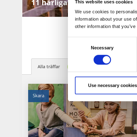
11 härliga upplevelser för fa
This website uses cookies
We use cookies to personalis
information about your use of
other information that you’ve
Akti
Consent
Necessary
Selection
Alla träffar
3
Use necessary cookies
Skara