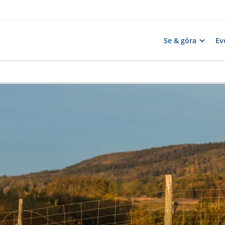
Se & göra
Ev