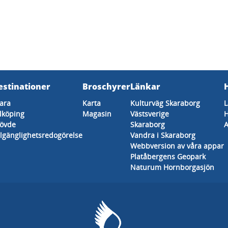
estinationer
Broschyrer
Länkar
ara
Karta
Kulturväg Skaraborg
L
lköping
Magasin
Västsverige
H
övde
Skaraborg
A
llgänglighetsredogörelse
Vandra i Skaraborg
Webbversion av våra appar
Platåbergens Geopark
Naturum Hornborgasjön