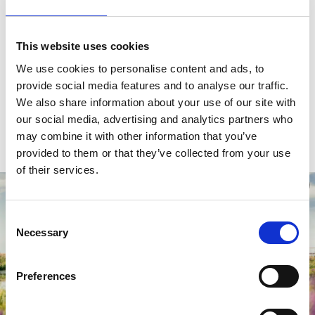
kommer.
Tips!
This website uses cookies
Granne med klostret ligger
Varnhems klosterkafé
med
go-fika och lättare luncher.
We use cookies to personalise content and ads, to
I appen Kulturväg Skaraborg finns en guidad tur på
provide social media features and to analyse our traffic.
Rosenstigen
i Varnhem. En vandring längs en naturstig
We also share information about your use of our site with
på ca 2 km, genom ett kulturlandskap som berättar hur
our social media, advertising and analytics partners who
människor levt här under tusentals år.
may combine it with other information that you’ve
provided to them or that they’ve collected from your use
of their services.
Consent
Necessary
Selection
Preferences