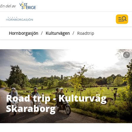
En del av
/
/
Hornborgasjön
Kulturvägen
Roadtrip
Road trip - Kulturväg
Skaraborg