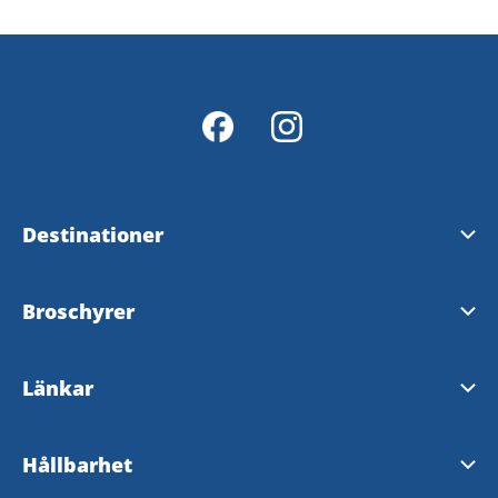
Destinationer
Skara
Broschyrer
Falköping
Karta
Länkar
Skövde
Magasin
Kulturväg Skaraborg
Hållbarhet
Tillgänglighetsredogörelse