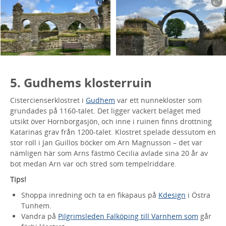
5. Gudhems klosterruin
Cistercienserklostret i
Gudhem
var ett nunnekloster som
grundades på 1160-talet. Det ligger vackert beläget med
utsikt över Hornborgasjön, och inne i ruinen finns drottning
Katarinas grav från 1200-talet. Klostret spelade dessutom en
stor roll i Jan Guillos böcker om Arn Magnusson – det var
nämligen här som Arns fästmö Cecilia avlade sina 20 år av
bot medan Arn var och stred som tempelriddare.
Tips!
Shoppa inredning och ta en fikapaus på
Kdesign
i Östra
Tunhem.
Vandra på
Pilgrimsleden Falköping till Varnhem som
går