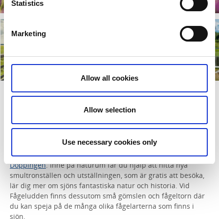
Statistics
Marketing
Allow all cookies
4. Naturum Hornborgasjön
Allow selection
Naturum Hornborgasjön
– Vare sig du besöker
Hornborgasjön för första gången eller kommer hit varje år är
Use necessary cookies only
Fågeludden det bästa stället att utgå ifrån. Här på sjöns
östra sida finner du både naturum Hornborgasjön och
Café
Doppingen
. Inne på naturum får du hjälp att hitta nya
smultronställen och utställningen, som är gratis att besöka,
lär dig mer om sjöns fantastiska natur och historia. Vid
Fågeludden finns dessutom små gömslen och fågeltorn där
du kan speja på de många olika fågelarterna som finns i
sjön.