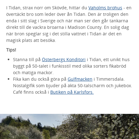
I Tidan, strax norr om Skövde, hittar du
Vaholms brohus
- en
övertäckt bro som leder över ån Tidan. Den är troligen den
enda i sitt slag i Sverige och när man ser den går tankarna
direkt till de vackra broarna i Madison County. En solig dag
när bron speglar sig i det stilla vattnet i Tidan är det en
magisk plats att besöka.
Tips!
Stanna till på
Österbergs Konditori
i Tidan, ett unikt hus
byggt på 50-talet i funkisstil med olika sorters fikabröd
och matiga mackor.
Fika kan du också göra på
Gulfmacken
i Timmersdala.
Nostalgifik som bjuder på äkta 50-talscharm och jukebox.
Café finns också i
Butiken på Karlsfors.