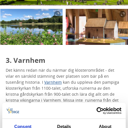
3. Varnhem
Det känns redan när du närmar dig klosterområdet - det
vilar en särskild stämning över platsen som bär på en
tusenårig historia. I
Varnhem
kan du uppleva den pampiga
klosterkyrkan från 1100-talet, utforska ruinerna av den
kristna gårdskyrkan från 900-talet och lära dig allt om de
kristna vikingarna i Varnhem. Missa inte ruinerna från det
Cistercienserkloster som en gång låg här, med hjälp av
informationsskyltar kan du förnimma den aktivitet som
pågått på platsen. Vid entrén till Klosterområdet blommar
dessutom hundratals dahlior ända in på hösten tills frosten
Consent
Details
About