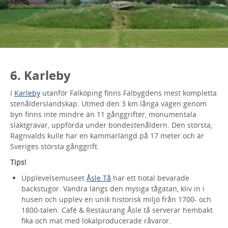
6. Karleby
I
Karleby
utanför Falköping finns Falbygdens mest kompletta
stenålderslandskap. Utmed den 3 km långa vägen genom
byn finns inte mindre än 11 gånggrifter, monumentala
släktgravar, uppförda under bondestenåldern. Den största,
Ragnvalds kulle har en kammarlängd på 17 meter och är
Sveriges största gånggrift.
Tips!
Upplevelsemuseet
Åsle Tå
har ett tiotal bevarade
backstugor. Vandra längs den mysiga tågatan, kliv in i
husen och upplev en unik historisk miljö från 1700- och
1800-talen. Café & Restaurang Åsle tå serverar hembakt
fika och mat med lokalproducerade råvaror.