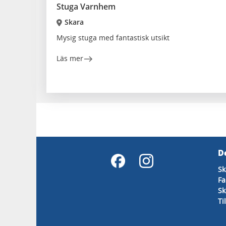
Stuga Varnhem
Skara
Mysig stuga med fantastisk utsikt
Läs mer
D
Sk
Fa
Sk
Ti