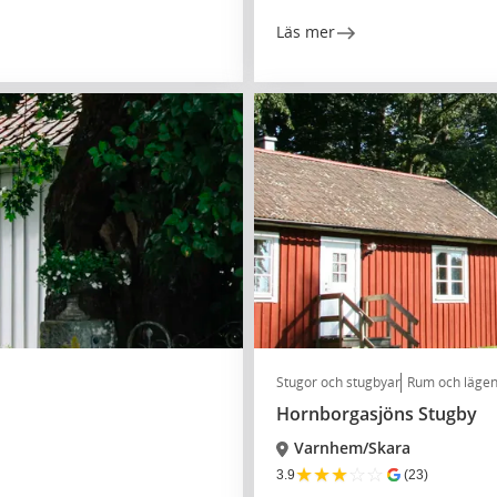
Läs mer
Stugor och stugbyar
Rum och lägen
Hornborgasjöns Stugby
Varnhem/Skara
★
★
★
☆
☆
3.9
(23)