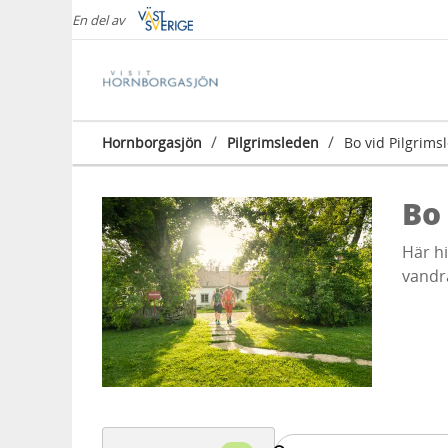
En del av
/
/
Hornborgasjön
Pilgrimsleden
Bo vid Pilgrims
Bo
Här hi
vandr