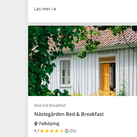
Läs mer
Bed and Breakfast
Nästegården Bed & Breakfast
Falköping
★
★
★
★
★
4.7
(31)