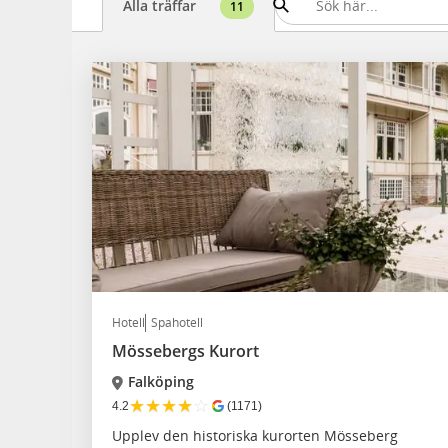
Alla träffar
11
Hotell
Spahotell
Mössebergs Kurort
Falköping
★
★
★
★
☆
4.2
(1171)
Upplev den historiska kurorten Mösseberg