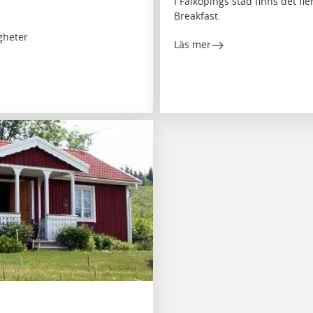
I Falköpings stad finns det f
Breakfast.
igheter
Läs mer