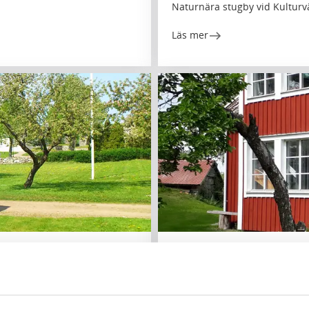
Naturnära stugby vid Kulturv
Läs mer
Stugor och stugbyar
Telacka
Gudhem