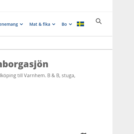
enemang
Mat & fika
Bo
rnborgasjön
lköping till Varnhem. B & B, stuga,