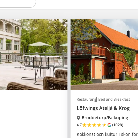
Restaurang
Bed and Breakfast
Löfwings Ateljé & Krog
Broddetorp/Falköping
★
★
★
★
★
4.7
(1028)
Kokkonst och kultur i skön fö