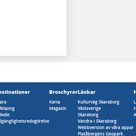
estinationer
Broschyrer
Länkar
ara
Karta
Kulturväg Skaraborg
L
lköping
Magasin
Västsverige
H
övde
Skaraborg
A
llgänglighetsredogörelse
Vandra i Skaraborg
Webbversion av våra appar
Platåbergens Geopark