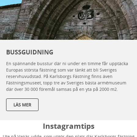
BUSSGUIDNING
En spännande busstur där ni under en timme får upptäcka
Europas största fästning som var tänkt att bli Sveriges
reservhuvudstad. På Karlsborgs Fästning finns även
Fästningsmuseet, topp tre av Sveriges bästa armémuseum
där över 30 000 föremål samsas på en yta på 2000 m2.
LÄS MER
Instagramtips
Ute på Vanäs udde, som utgör den plats där Karlsborgs fästning