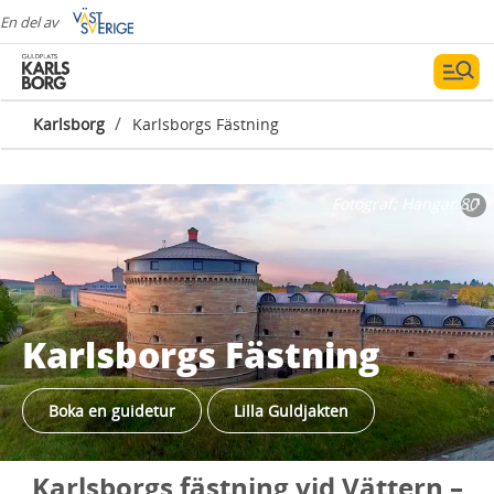
En del av
/
Karlsborg
Karlsborgs Fästning
Fotograf:
Hangar 80
Karlsborgs Fästning
Boka en guidetur
Lilla Guldjakten
Karlsborgs fästning vid Vättern –