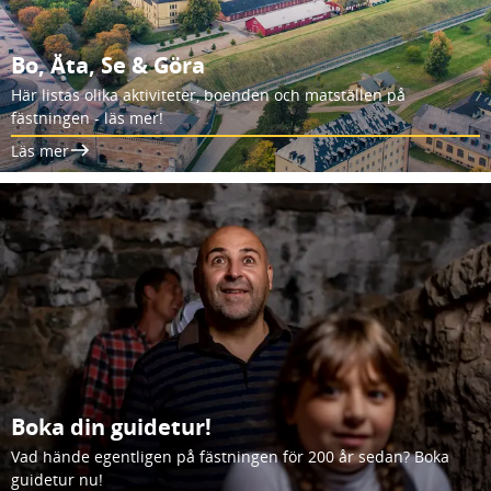
Bo, Äta, Se & Göra
Här listas olika aktiviteter, boenden och matställen på
fästningen - läs mer!
Läs mer
Boka din guidetur!
Vad hände egentligen på fästningen för 200 år sedan? Boka
guidetur nu!