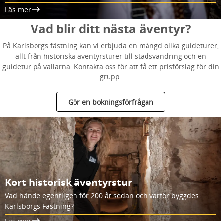
Läs mer
Vad blir ditt nästa äventyr?
På Karlsborgs fästning kan vi erbjuda en mängd olika guideturer,
allt från historiska äventyrsturer till stadsvandring och en
guidetur på vallarna. Kontakta oss för att få ett prisförslag för din
grupp.
Gör en bokningsförfrågan
Kort historisk äventyrstur
Vad hände egentligen för 200 år sedan och varför byggdes
Karlsborgs Fästning?
Läs mer