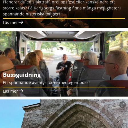
Planerar du en släktträff, bröllopsfest eller kanske bara ett
större kalas? På Karlsborgs fästning finns många möjligheter i
spännande historiska miljöer!
Läs mer
Bussguidning
Ett spännande äventyr för er med egen buss!
Läs mer