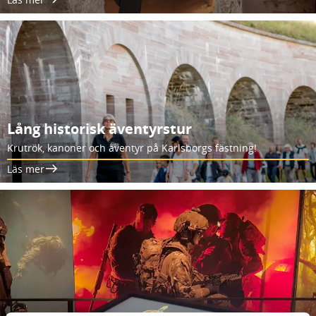
Lång historisk äventyrstur
Krutrök, kanoner och äventyr på Karlsborgs fästning!
Läs mer