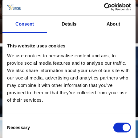
Fästningsmuseet
Consent
Details
About
Ta del av historien om Sveriges reservhuvudstad
Läs mer
This website uses cookies
We use cookies to personalise content and ads, to
provide social media features and to analyse our traffic.
We also share information about your use of our site with
our social media, advertising and analytics partners who
may combine it with other information that you’ve
Lilla Guldjakten
provided to them or that they’ve collected from your use
of their services.
En spännande skattjakt för de yngre!
Läs mer
Consent
Necessary
Selection