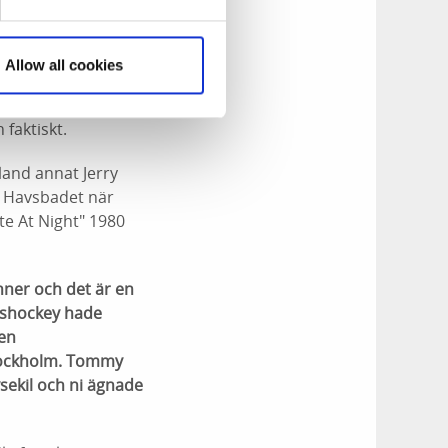
 då minns jag inte,
Allow all cookies
 där de fick välja
 faktiskt.
land annat Jerry
å Havsbadet när
e At Night" 1980
nner och det är en
rdshockey hade
 en
Stockholm. Tommy
sekil och ni ägnade