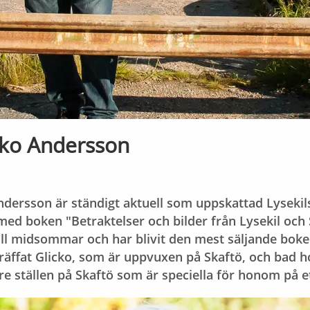
cko Andersson
ndersson är ständigt aktuell som uppskattad Lysekil
 med boken "Betraktelser och bilder från Lysekil och
ill midsommar och har blivit den mest säljande boken 
räffat Glicko, som är uppvuxen på Skaftö, och bad h
e ställen på Skaftö som är speciella för honom på ett