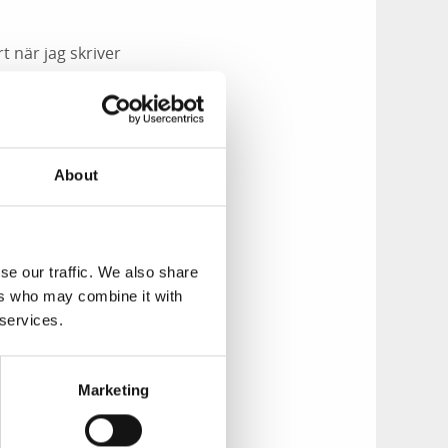
rt när jag skriver
är från Lysekil
About
 skriver, och det är
se our traffic. We also share
ers who may combine it with
 man till att bära
 services.
 mig om jag ville
 på den vägen är
Marketing
tider som gällde då