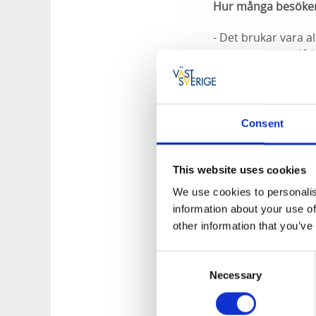
Hur många besöker 
- Det brukar vara al
om cruisingen, då 
- Jag har läsare fr
eller har någon ank
Consent
- Det kommer ofta f
ju förstås roligt!
This website uses cookies
Du har arbetat som
We use cookies to personalis
information about your use of
- Jag hade ett stor
other information that you’ve
in alla artisters i
spela på någons fe
Consent
det.
Necessary
Selection
Du DJ-ade på Skaftö
och vilka var de po