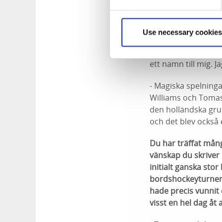
- Jag tror vi börjad
men kan tänka mig a
Use necessary cookies
- Det var på Skaftö 
ett namn till mig. J
- Magiska spelninga
Williams och Tomas
den holländska gru
och det blev också e
Du har träffat mån
vänskap du skriver 
initialt ganska sto
bordshockeyturner
hade precis vunnit 
visst en hel dag åt