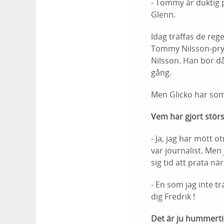
- Tommy är duktig 
Glenn.
Idag träffas de re
Tommy Nilsson-pryla
Nilsson. Han bor d
gång.
Men Glicko har som
Vem har gjort störs
- Ja, jag har mött
var journalist. Men
sig tid att prata n
- En som jag inte tr
dig Fredrik !
Det är ju hummerti