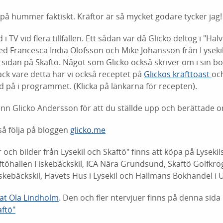
ne på hummer faktiskt. Kräftor är så mycket godare tycker jag!
 i TV vid flera tillfällen. Ett sådan var då Glicko deltog i "Ha
d Francesca India Olofsson och Mike Johansson från Lysek
sidan på Skaftö. Något som Glicko också skriver om i sin b
ack vare detta har vi också receptet på
Glickos kräfttoast
oc
 på i programmet. (Klicka på länkarna för recepten).
Glenn Glicko Andersson för att du ställde upp och berättade om
så följa på bloggen
glicko.me
 och bilder från Lysekil och Skaftö" finns att köpa på Lyseki
töhallen Fiskebäckskil, ICA Nära Grundsund, Skaftö Golfkro
skebäckskil, Havets Hus i Lysekil och Hallmans Bokhandel i 
uat Ola Lindholm
. Den och fler ntervjuer finns på denna sida
aftö"