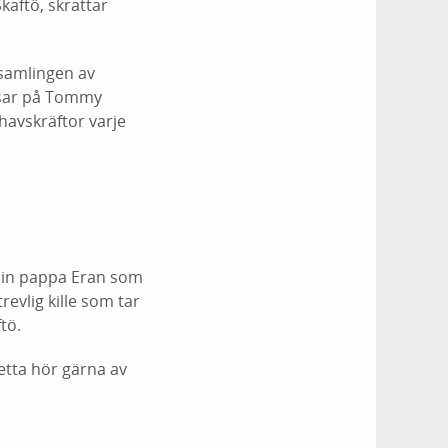
aftö, skrattar
 samlingen av
älsar på Tommy
havskräftor varje
min pappa Eran som
evlig kille som tar
tö.
detta hör gärna av