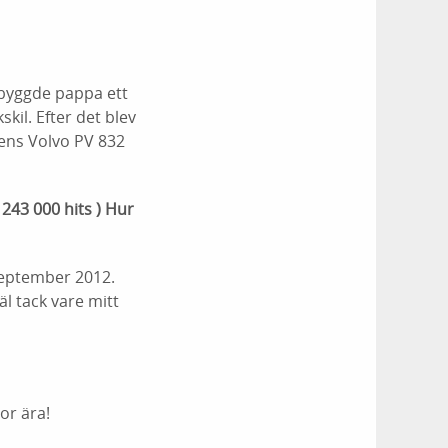
 byggde pappa ett
skil. Efter det blev
rens Volvo PV 832
243 000 hits ) Hur
 september 2012.
äl tack vare mitt
tor ära!