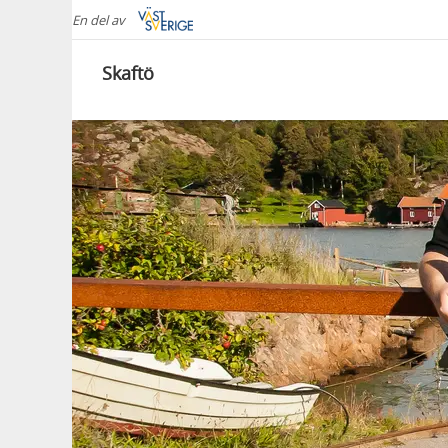
En del av
Skaftö