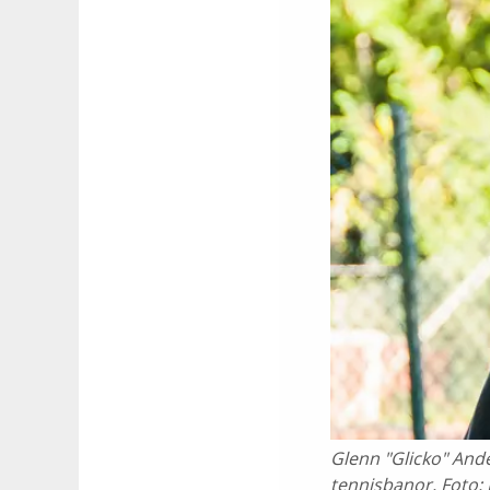
Glenn "Glicko" And
tennisbanor. Foto: