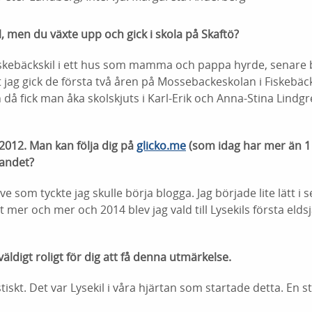
l, men du växte upp och gick i skola på Skaftö?
 Fiskebäckskil i ett hus som mamma och pappa hyrde, senare
tt jag gick de första två åren på Mossebackeskolan i Fiskebäck
å fick man åka skolskjuts i Karl-Erik och Anna-Stina Lindg
2012. Man kan följa dig på
glicko.me
(som idag har mer än 1 
gandet?
ve som tyckte jag skulle börja blogga. Jag började lite lätt i
mer och mer och 2014 blev jag vald till Lysekils första eldsj
äldigt roligt för dig att få denna utmärkelse.
stiskt. Det var Lysekil i våra hjärtan som startade detta. En s