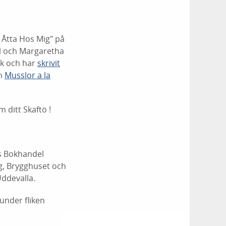
lv Åtta Hos Mig" på
il och Margaretha
ok och har
skrivit
h
Musslor a la
 ditt Skaftö !
ls Bokhandel
g, Brygghuset och
Uddevalla.
 under fliken