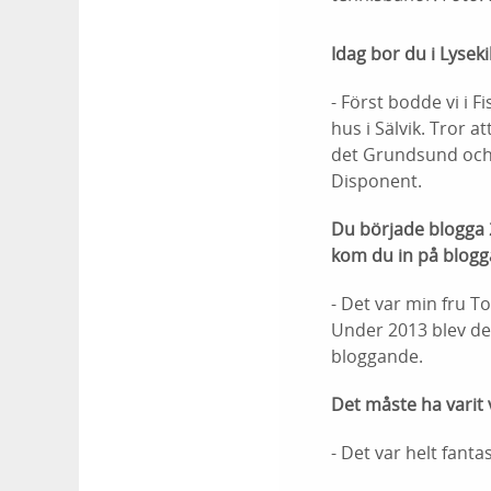
Idag bor du i Lyseki
- Först bodde vi i
hus i Sälvik. Tror a
det Grundsund och d
Disponent.
Du började blogga 
kom du in på blog
- Det var min fru To
Under 2013 blev det 
bloggande.
Det måste ha varit v
- Det var helt fanta