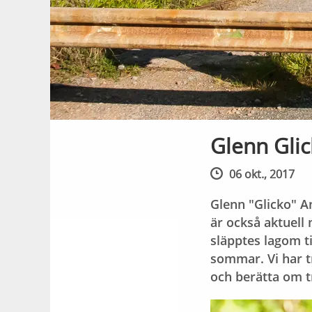
Glenn Gli
06 okt., 2017
Glenn "Glicko" A
är också aktuell
släpptes lagom t
sommar. Vi har t
och berätta om tr