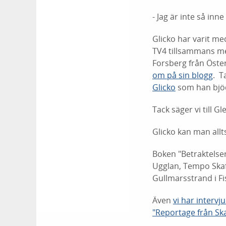
- Jag är inte så in
Glicko har varit med
TV4 tillsammans me
Forsberg från Öster
om på sin blogg
. T
Glicko
som han bjöd
Tack säger vi till 
Glicko kan man allt
Boken "Betraktelser
Ugglan, Tempo Skaf
Gullmarsstrand i Fi
Även
vi har intervj
"Reportage från Sk