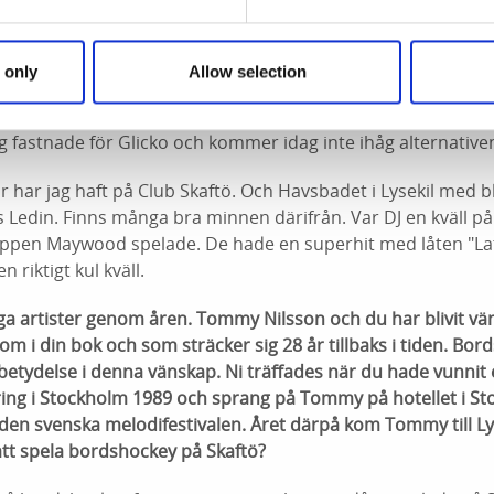
e vid ca 21 och så höll det på till 01. Låtarna som jag spelade
tt det var ABBA och en massa härliga discolåtar ....
 only
Allow selection
Folkets Hus som jag fick mitt namn Glikco. Jag hade en tävling
ag fastnade för Glicko och kommer idag inte ihåg alternativen
r har jag haft på Club Skaftö. Och Havsbadet i Lysekil med b
 Ledin. Finns många bra minnen därifrån. Var DJ en kväll p
ppen Maywood spelade. De hade en superhit med låten "Lat
n riktigt kul kväll.
ga artister genom åren. Tommy Nilsson och du har blivit vä
om i din bok och som sträcker sig 28 år tillbaks i tiden. Bo
r betydelse i denna vänskap. Ni träffades när du hade vunnit
ing i Stockholm 1989 och sprang på Tommy på hotellet i 
den svenska melodifestivalen. Året därpå kom Tommy till Ly
 att spela bordshockey på Skaftö?