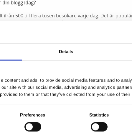
din blogg idag?
lt ifrån 500 till flera tusen besökare varje dag. Det är populä
har jag ca 10 000 besökare på en dag.
ån hela världen. Många svenskar som bor utomlands och som 
nytning till Lysekils kommun läser bloggen.
Details
ram folk och tackar mig för arbetet med bloggen och det jag
 DJ?
e content and ads, to provide social media features and to analy
 our site with our social media, advertising and analytics partn
t musikintresse när jag växte upp med Club Skaftö. Där hjälpte
 provided to them or that they’ve collected from your use of their
nstrument och annat. Där fanns DJs och en gång frågade någon
st som skulle vara på Mossebackeskolan. Jag tackade ja och
Preferences
Statistics
 Folkets Hus i Grundsund också, inte sant? Vad var det för 
puläraste låtarna?