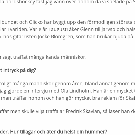
på bordshockey fast jag vann över honom då vi spelade på Sk
gelbundet och Glicko har byggt upp den förmodligen största
r i världen. Varje år i augusti åker Glenn till Järvsö och h
å hos gitarristen Jocke Blomgren, som han brukar bjuda på 
 sagt träffat många kända människor.
t intryck på dig?
 otroligt många människor genom åren, bland annat genom 
 jag gjorde en intervju med Ola Lindholm. Han är en mycket tr
är man träffar honom och han gör mycket bra reklam för Skaf
äffat men skulle vilja träffa är Fredrik Skavlan, så läser han 
der. Hur tillagar och äter du helst din hummer?