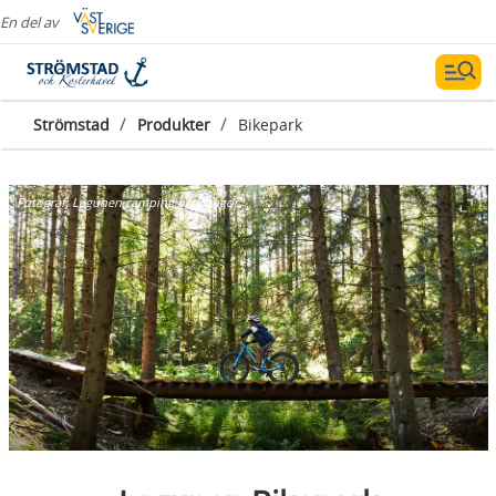
En del av
/
/
Strömstad
Produkter
Bikepark
Fotograf:
Lagunen camping och stugor