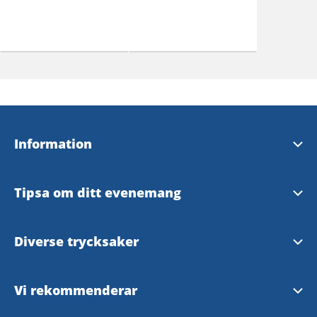
Information
Broschyrer & kartor
Tipsa om ditt evenemang
Strömstad Turistbyrå
Tipsaformulär
Diverse trycksaker
Våra InfoPoints
Tryckt turistmaterial
Vi rekommenderar
Vanliga frågor & svar