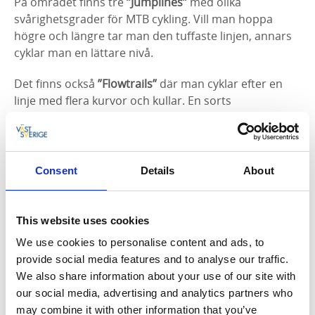
På området finns tre
”Jumplines”
med olika
svårighetsgrader för MTB cykling. Vill man hoppa
högre och längre tar man den tuffaste linjen, annars
cyklar man en lättare nivå.
Det finns också
”Flowtrails”
där man cyklar efter en
linje med flera kurvor och kullar. En sorts
skicrossbana fast för mountainbikecykling. Allt
eftersom din cykelteknik utvecklas kommer du kunna
använda kullarna och kurvorna till att ta fart och
hoppa.
Consent
Details
About
I
”Pumptracken”
, som mest påminner om en liten
berg-och-dalbana för MTB cykling, kan du öva dig på
This website uses cookies
att ”pumpa fart”. Det är en teknik som är perfekt för
We use cookies to personalise content and ads, to
cykling i ojämn terräng, då du tar fart utan att trampa.
provide social media features and to analyse our traffic.
We also share information about your use of our site with
”MTB-trail
” är en slinga som kommer höja din puls
our social media, advertising and analytics partners who
och testa din kurvtagning. Alla kan cykla den, men ju
may combine it with other information that you’ve
mer fart du har på din mtb cykel desto tuffare blir