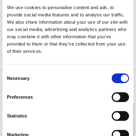
We use cookies to personalise content and ads, to
Ladda ner
nationalparksfolder om båtliv med
provide social media features and to analyse our traffic.
information och karta
We also share information about your use of our site with
our social media, advertising and analytics partners who
OBS! Tänk på att det finns flera naturreservat i
may combine it with other information that you’ve
anslutning till nationalparken.
provided to them or that they’ve collected from your use
I naturreservaten kan andra regler gälla för besökare.
of their services.
Läs mer om
naturreservat
eller på
informationstavlorna för respektive reservat.
Consent
Necessary
Kontaktinformation
Selection
Strömstad Infocenter
Strömstad
Preferences
Telefon:
0
Statistics
Marketing