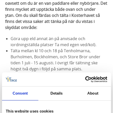
oavsett om du är en van paddlare eller nybörjare. Det
finns mycket att upptäcka både ovan och under
ytan.
Om du skall färdas och tälta i Kosterhavet så
finns det vissa saker att tänka på när du vistas i
skyddat område:
Göra upp eld annat än på anvisade och
iordningställda platser Ta med egen ved/kol).
Tälta mellan kl 10 och 18 på Tenholmarna,
Burholmen, Bockholmen, och Store Bror under
tiden 1 juli - 15 augusti. I övrigt får tältning ske
högst två dygn i följd på samma plats.
Dra upp eller förtöja båtar eller ankra utanför
sandstränder närmare stranden än 50 meter.
Kanoter och kajaker får dras upp på sandstränder
om de placeras så att badstränder inte blockeras.
Consent
Details
About
Mer värdefull information om vad som gäller i
nationalparken hittar du här.
This website uses cookies