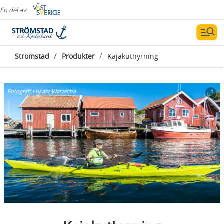
En del av
/
/
Strömstad
Produkter
Kajakuthyrning
Fotograf:
Lukasz Warzecha