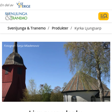
En del av
/
/
Svenljunga & Tranemo
Produkter
Kyrka Ljungsarp
Fotograf:
Tanja Mladenovic