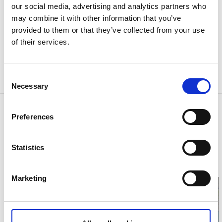
gjorde på 60-talet samt 90-tal, där man bland annat
our social media, advertising and analytics partners who
tillgänglighetsanpassat kyrkan.
may combine it with other information that you’ve
provided to them or that they’ve collected from your use
Hitta hit
of their services.
Från Tranemo kör du i riktning mot Jönköping (väg
156) till Ljungsarp, det är cirka 2 mil. Kyrkan är på er
Consent
högra sida när ni kör in i Ljungsarp.
Necessary
Selection
Kontaktinformation
Preferences
Svenska kyrkan i Kind
Klockaregatan 2
51252 Svenljunga
Statistics
Telefon:
0325 61 20 00
E-post:
Skicka E-post
Hemsida:
Till hemsida
Marketing