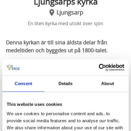
Ljungsarps kyrka
Ljungsarp
En liten kyrka med utsikt över sjön
Denna kyrkan är till sina äldsta delar från
medeltiden och byggdes ut på 1800-talet.
Historia
En stor renovering gjorde 1927 där man tog fram en
del av de tidigare rikliga utsmyckningarna, exempelvis
Consent
Details
About
där man tog fram predikstolen tidigare färgsättning.
Predikstolen gjordes av 1711 av G Björnsson Kihlman
och pryds av Mose och de fyra evangelisterna. Andra
This website uses cookies
utsmyckningar var läktarbröstet som fick tillbaka sina
We use cookies to personalise content and ads, to
gamla målningar med Kristus och apostlarna och en
provide social media features and to analyse our traffic.
målning som går runt takkransen. Fler renoveringar
We also share information about your use of our site with