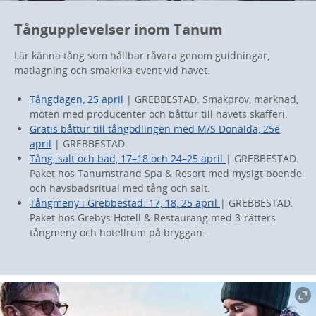
Tångupplevelser inom Tanum
Lär känna tång som hållbar råvara genom guidningar,
matlagning och smakrika event vid havet.
Tångdagen, 25 april
| GREBBESTAD. Smakprov, marknad,
möten med producenter och båttur till havets skafferi.
Gratis båttur till tångodlingen med M/S Donalda, 25e
april
| GREBBESTAD.
Tång, salt och bad, 17–18 och 24–25 april
| GREBBESTAD.
Paket hos Tanumstrand Spa & Resort med mysigt boende
och havsbadsritual med tång och salt.
Tångmeny i Grebbestad: 17, 18, 25 april
| GREBBESTAD.
Paket hos Grebys Hotell & Restaurang med 3-rätters
tångmeny och hotellrum på bryggan.