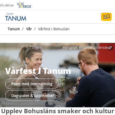
En del av
/
/
Tanum
Vår
Vårfest i Bohuslän
Fotograf:
Kristina Gillerstedt
Vårfest i Tanum
Paket med övernattning
Dagspaket & upplevelser
Upplev Bohusläns smaker och kultur