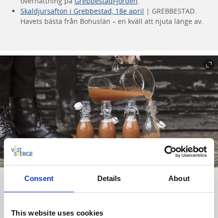
övernattning på
GrebbestadFjorden
.
Skaldjursafton i Grebbestad, 18e april
| GREBBESTAD.
Havets bästa från Bohuslän – en kväll att njuta länge av.
Consent
Details
About
Handla lokalproducerat inom Tanum
Gårdsbutiker inom Tanum erbjuder lokalproducerade
This website uses cookies
livsmedel och produkter. Detta kan inkludera allt från kött