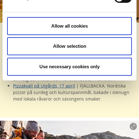
Allow all cookies
Evenemang med lokala smaker och
upplevelser
Allow selection
Vårfesten kryllar av smakrika upplevelser med lokala råvaror
och delikatesser. Missa inte:
Use necessary cookies only
Surdegskurs vid havet, 17-19 april
| HEESTRAND. Njut av
en helg där maten och hantverket står i centrum.
Pizzakväll på Utgårds, 17 april
| FJÄLLBACKA. Nordiska
pizzor på surdeg och kulturspannmål, bakade i stenugn
med lokala råvaror och säsongens smaker.