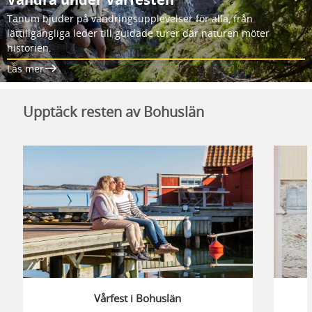
Tanum bjuder på vandringsupplevelser för alla, från
lättillgängliga leder till guidade turer där naturen möter
historien.
Läs mer
Upptäck resten av Bohuslän
Vårfest i Bohuslän