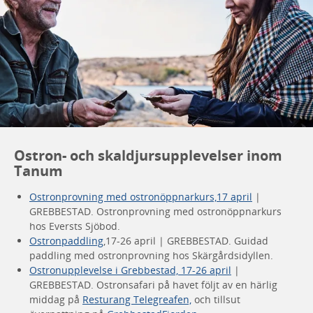
Ostron- och skaldjursupplevelser inom
Tanum
Ostronprovning med ostronöppnarkurs,17 april
|
GREBBESTAD. Ostronprovning med ostronöppnarkurs
hos Eversts Sjöbod.
Ostronpaddling
,17-26 april | GREBBESTAD. Guidad
paddling med ostronprovning hos Skärgårdsidyllen.
Ostronupplevelse i Grebbestad, 17-26 april
|
GREBBESTAD. Ostronsafari på havet följt av en härlig
middag på
Resturang Telegreafen,
och tillsut