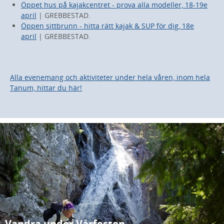
Öppet hus på kajakcentret - prova alla modeller, 18-19e
april
| GREBBESTAD.
Öppen sittbrunn - hitta rätt kajak & SUP för dig, 18e
april
| GREBBESTAD.
Alla evenemang och aktiviteter under hela våren, inom hela
Tanum, hittar du här!
Vandra under Vårfesten