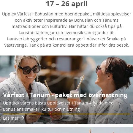
17 – 26 april
Upplev Vårfest i Bohuslän med boendepaket, måltidsupplevelser
och aktiviteter inspirerade av Bohuslän och Tanums
mattraditioner och kulturliv. Här hittar du också tips på
konstutställningar och livemusik samt guider till
hantverksbryggerier och restauranger i nätverket Smaka på
Västsverige. Tänk på att kontrollera öppettider inför ditt besök.
Vårfest i Tanum - paket med övernattning
Upptäck vårens bästa upplevelser i Tanum – fyllda med
Bohusläns smaker, kultur och njutning
Läs mer