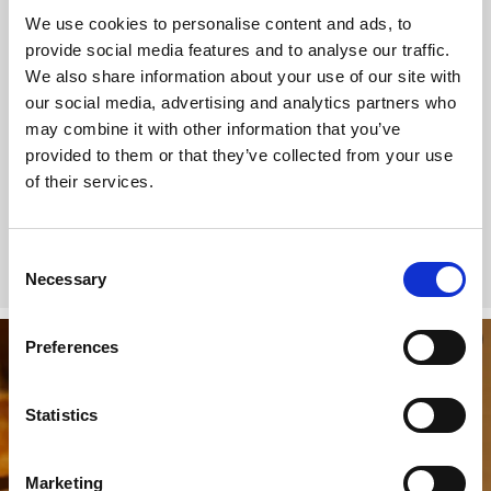
och grönsaker till hantverk och delikatesser.
We use cookies to personalise content and ads, to
provide social media features and to analyse our traffic.
Utgårds Hantverksbageri & Gårdsbutik
We also share information about your use of our site with
our social media, advertising and analytics partners who
Widéngården
may combine it with other information that you’ve
Dammhagen Gård
provided to them or that they’ve collected from your use
of their services.
Stora Svälte Gård
Resö Gård
Consent
Necessary
Selection
Preferences
Statistics
Marketing