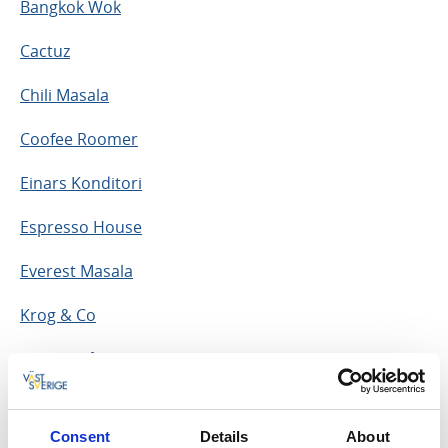
Bangkok Wok
Cactuz
Chili Masala
Coofee Roomer
Einars Konditori
Espresso House
Everest Masala
Krog & Co
Kerstin på Torget
Kärranäs
Consent
Details
About
Lane Loge, Lönnkrogen