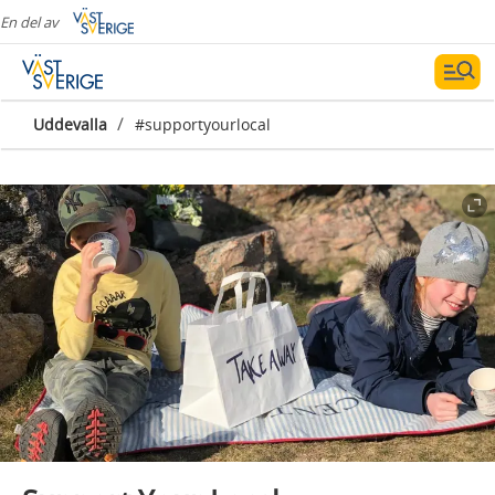
En del av
/
Uddevalla
#supportyourlocal