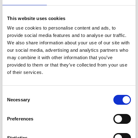
Lejas Café
This website uses cookies
Mamma Sushi
We use cookies to personalise content and ads, to
provide social media features and to analyse our traffic.
Min Min Sushi
We also share information about your use of our site with
our social media, advertising and analytics partners who
Mortens
may combine it with other information that you’ve
provided to them or that they’ve collected from your use
Meatings
of their services.
Napoli Ristorante
Consent
O'Learys
Necessary
Selection
Pinchos
Preferences
Pub 1803
Råg
Statistics