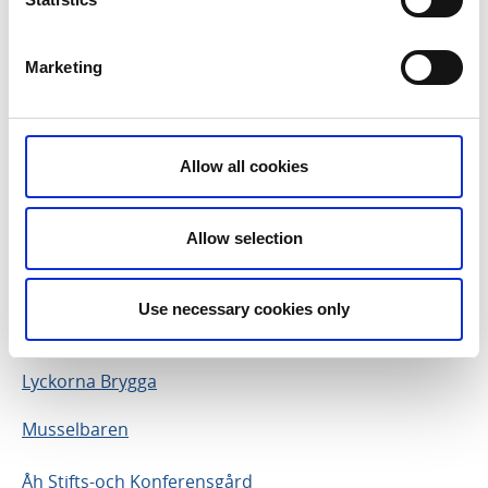
Wienerkonditoriet
Marketing
Ljungskile
Asian & sushi bar
Allow all cookies
Kärrstegens gård
Laxbutiken
Allow selection
Ljungskile Havsdelikatesser
Use necessary cookies only
Ljungskile Kurs & Konferens
Lyckorna Brygga
Musselbaren
Åh Stifts-och Konferensgård