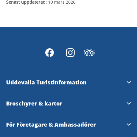
Senast uppdaterad:
10 mars 2026
Uddevalla Turistinformation
Upplev Bohuslän
Broschyrer & kartor
Upplev Västsverige
Uddevallakarta
För Företagare & Ambassadörer
Visit Sweden