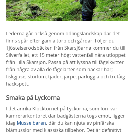
Lederna går också genom odlingslandskap där det
finns spår efter gamla torp och gårdar. Följer du
Tjöstelserödsbäcken från Skarsjöarna kommer du till
Silverfallet, ett 15 meter högt vattenfall nära utloppet
från Lilla Skarsjön. Passa på att lyssna till fågelkvitter
från några av alla de fågelarter som häckar här;
fiskgjuse, storlom, tjäder, järpe, pärluggla och tretåig
hackspett.
Smaka på Lyckorna
I det anrika Klocktornet på Lyckorna, som förr var
kamrerarkontoret där badgästerna togs emot, ligger
idag
Musselbaren
, där du kan njuta av pinfärska
blåmusslor med klassiska tillbehör. Det är definitivt