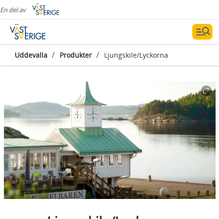
En del av
/
/
Uddevalla
Produkter
Ljungskile/Lyckorna
Fotograf:
Krisitn Wiktorsson