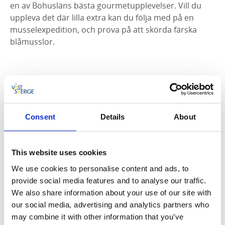
en av Bohusläns bästa gourmetupplevelser. Vill du
uppleva det där lilla extra kan du följa med på en
musselexpedition, och prova på att skörda färska
blåmusslor.
Consent
Details
About
This website uses cookies
We use cookies to personalise content and ads, to
Lite längre söderut, i en sagolikt vacker
provide social media features and to analyse our traffic.
sommarbostad från förra sekelskiftet, ligger
Villa
We also share information about your use of our site with
Sjötorp
– ett hotell som också har en välrenommerad
our social media, advertising and analytics partners who
restaurang. Här möts du av ikonisk snickarglädje,
may combine it with other information that you’ve