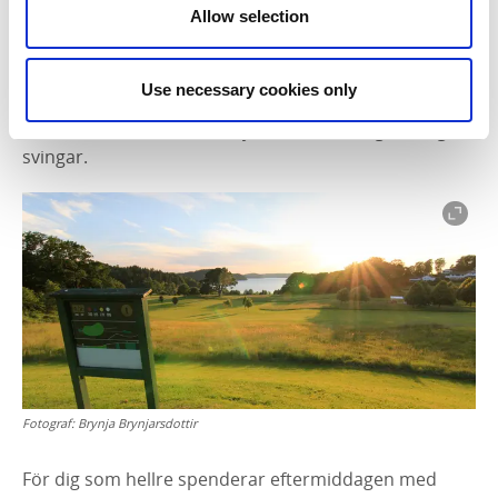
Allow selection
Golfa eller fika
Strax söder om samhället ligger
Lyckorna Golfbana
Use necessary cookies only
som med sina lummiga skogsdungar, breda fairways
och flera utmanande hål bjuder in till många härliga
svingar.
Fotograf:
Brynja Brynjarsdottir
För dig som hellre spenderar eftermiddagen med