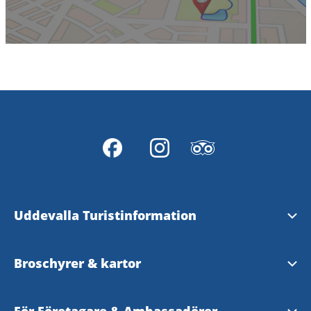
Uddevalla Turistinformation
Upplev Bohuslän
Broschyrer & kartor
Upplev Västsverige
Uddevallakarta