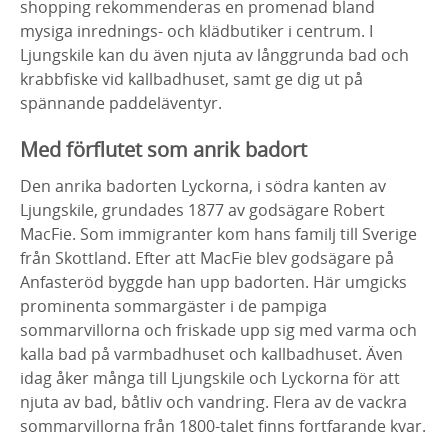
shopping rekommenderas en promenad bland
mysiga inrednings- och klädbutiker i centrum. I
Ljungskile kan du även njuta av långgrunda bad och
krabbfiske vid kallbadhuset, samt ge dig ut på
spännande paddeläventyr.
Med förflutet som anrik badort
Den anrika badorten Lyckorna, i södra kanten av
Ljungskile, grundades 1877 av godsägare Robert
MacFie. Som immigranter kom hans familj till Sverige
från Skottland. Efter att MacFie blev godsägare på
Anfasteröd byggde han upp badorten. Här umgicks
prominenta sommargäster i de pampiga
sommarvillorna och friskade upp sig med varma och
kalla bad på varmbadhuset och kallbadhuset. Även
idag åker många till Ljungskile och Lyckorna för att
njuta av bad, båtliv och vandring. Flera av de vackra
sommarvillorna från 1800-talet finns fortfarande kvar.