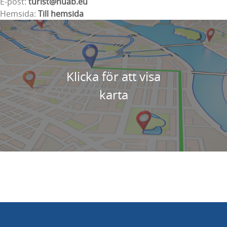
E-post:
turist@nuab.eu
Hemsida:
Till hemsida
Klicka för att visa
karta