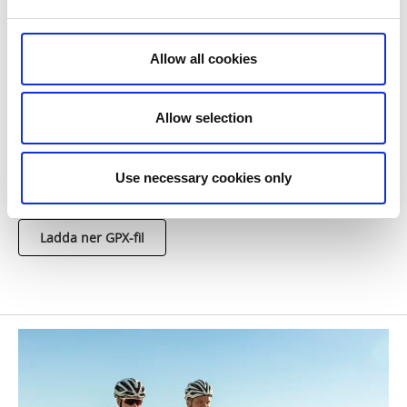
Gällstad, Vegby eller Tvärred.
Hitta hit:
Allow all cookies
Åk söderut från Ulricehamns centrum mot Gällstad
och Vegby.
Allow selection
Karta:
Kartan laddar du enkelt ner som GPX-fil till din
Use necessary cookies only
cykeldator eller mobil.
Ladda ner GPX-fil