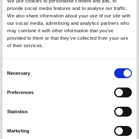
We use cookies to personalise content and ads, to
Cykla säkert. Använd alltid hjälm och ha en
provide social media features and to analyse our traffic.
reparationssats med dig ifall olyckan är framme.
We also share information about your use of our site with
Vissa vägar kan vara mer trafikerade än andra och
our social media, advertising and analytics partners who
underlaget kan variera.
may combine it with other information that you’ve
Visa respekt för fotgängare, bilister och andra
provided to them or that they’ve collected from your use
cyklister. Kom ihåg att du inte är ensam på
of their services.
vägarna.
Värna om naturen genom att alltid ta hand om
skräp från energibars och liknande.
Consent
Necessary
Selection
Markering:
Detta är ingen markerad cykelled utan endast för dig
som är bekväm med att cykla med en cykeldator eller
Preferences
smartphone som visar dig vägen.
Statistics
Start och mål:
På kartan börjar och slutar turen i Hulu mellan
Ulricehamn och Borås. Det går givetvis att påbörja
Marketing
cykelturen på andra platser, till exempel i Ulricehamn,