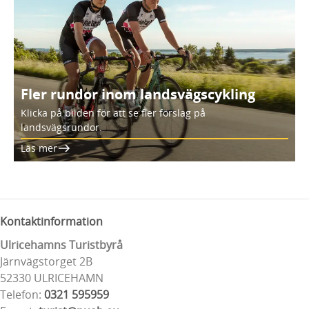
Fler rundor inom landsvägscykling
Klicka på bilden för att se fler förslag på
landsvägsrundor.
Läs mer
Kontaktinformation
Ulricehamns Turistbyrå
Järnvägstorget 2B
52330 ULRICEHAMN
Telefon:
0321 595959