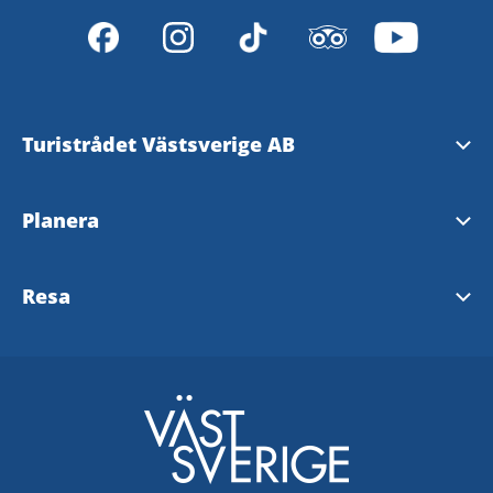
Turistrådet Västsverige AB
Tipsa om evenemang
Planera
Mediabank
Nyhetsbrev från Västsverige
Resa
Pressrum
Destinationer i Västsverige
Västtrafik - To Go Reseplanering
Redaktionen
Tillgänglighetsguide - TD
SJ
Turistrådet Västsverige AB
Göteborg
VR