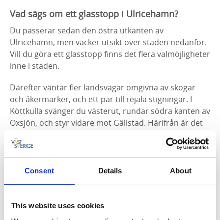
Vad sägs om ett glasstopp i Ulricehamn?
Du passerar sedan den östra utkanten av
Ulricehamn, men vacker utsikt över staden nedanför.
Vill du göra ett glasstopp finns det flera valmöjligheter
inne i staden.
Därefter väntar fler landsvägar omgivna av skogar
och åkermarker, och ett par till rejäla stigningar. I
Köttkulla svänger du västerut, rundar södra kanten av
Oxsjön, och styr vidare mot Gällstad. Härifrån är det
ganska snäll cykling förbi Vegby och tillbaka till Hulu.
Fakta om leden
Consent
Details
About
Längd:
59 kilometer.
This website uses cookies
Tänk på: