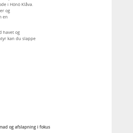
ode i Hönö Klåva.
er og
m en
ed havet og
ntyr kan du slappe
mad og afslapning i fokus