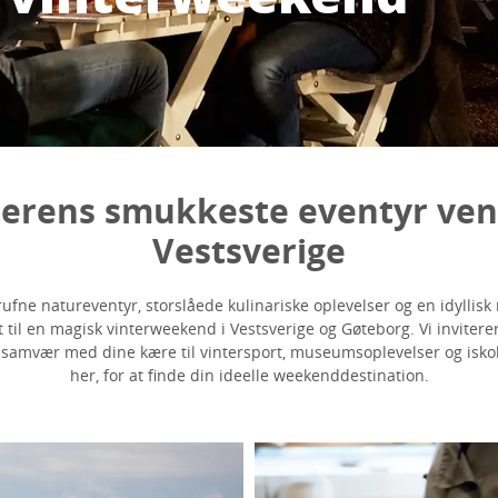
terens smukkeste eventyr vent
Vestsverige
fne natureventyr, storslåede kulinariske oplevelser og en idyllisk 
til en magisk vinterweekend i Vestsverige og Gøteborg. Vi inviterer 
 samvær med dine kære til vintersport, museumsoplevelser og isk
her, for at finde din ideelle weekenddestination.