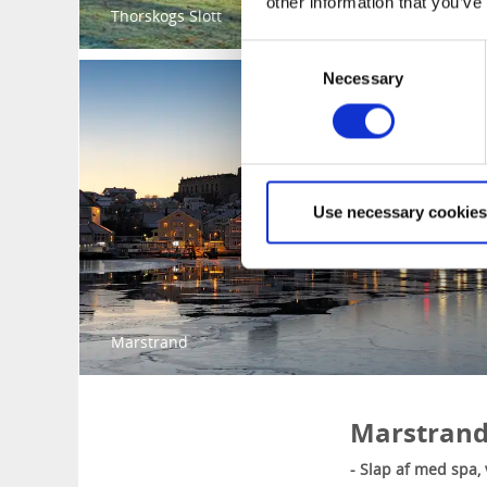
other information that you’ve
Thorskogs Slott
Consent
Necessary
Selection
Use necessary cookies
Marstrand
Marstran
- Slap af med spa,