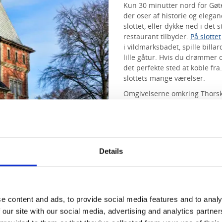
Kun 30 minutter nord for Gøt
der oser af historie og eleg
slottet, eller dykke ned i det
restaurant tilbyder.
På slottet
i vildmarksbadet, spille billa
lille gåtur. Hvis du drømmer 
det perfekte sted at koble fra.
slottets mange værelser.
Omgivelserne omkring Thorsko
vinterlandskaber at udforske
Tips til overnatning o
Thorskogs Slott
Details
e content and ads, to provide social media features and to analy
 our site with our social media, advertising and analytics partn