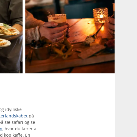
g idylliske
terlandskabet
på
å sælsafari og se
en
, hvor du lærer at
d kop kaffe. En