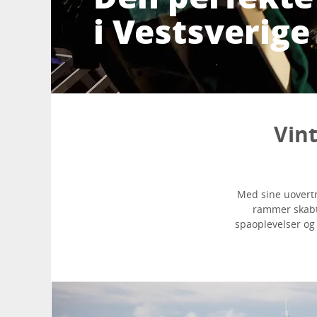
i Vestsverige
Vin
Med sine uovertru
rammer skabt 
spaoplevelser og