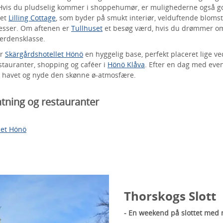
! Hvis du pludselig kommer i shoppehumør, er mulighederne også g
det
Lilling Cottage
, som byder på smukt interiør, velduftende blomst
esser. Om aftenen er
Tullhuset
et besøg værd, hvis du drømmer o
erdensklasse.
er
Skärgårdshotellet Hönö
en hyggelig base, perfekt placeret lige v
stauranter, shopping og caféer i
Hönö Klåva
. Efter en dag med eve
er havet og nyde den skønne ø-atmosfære.
natning og restauranter
let Hönö
Thorskogs Slott
- En weekend på slottet med 