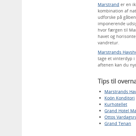
Marstrand
er en ik
kombination af nat
udforske på gåben,
imponerende udsig
hvor færgen til Ma
havet og horisonte
vandretur.
Marstrands Havsho
tage et vinterdyp i
aftenen kan du ny
Tips til over
Marstrands Hav
Koön Konditori
Kurhotellet
Grand Hotel Ma
Ottos Vardags
Grand Tenan