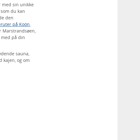
er med sin unikke
, som du kan
yde den
eruter på Koön
,
er Marstrandsøen,
e med på din
lydende sauna,
ed kajen, og om