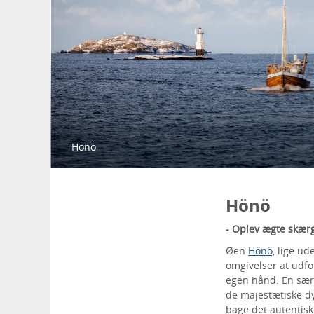
Hönö
Hönö
- Oplev ægte skæ
Øen
Hönö,
lige ude
omgivelser at udf
egen hånd. En sær
de majestætiske dy
bage det autentisk