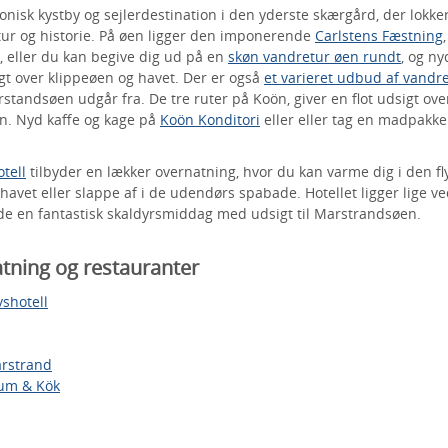
onisk kystby og sejlerdestination i den yderste skærgård, der lokk
ur og historie. På øen ligger den imponerende
Carlstens Fæstning
 eller du kan begive dig ud på en
skøn vandretur øen rundt
, og n
t over klippeøen og havet. Der er også
et varieret udbud af vandr
rstandsøen udgår fra. De tre ruter på Koön, giver en flot udsigt ov
n. Nyd kaffe og kage på
Koön Konditori
eller eller tag en madpakk
tell
tilbyder en lækker overnatning, hvor du kan varme dig i den f
 havet eller slappe af i de udendørs spabade. Hotellet ligger lige v
de en fantastisk skaldyrsmiddag med udsigt til Marstrandsøen.
natning og restauranter
shotell
rstrand
rum & Kök