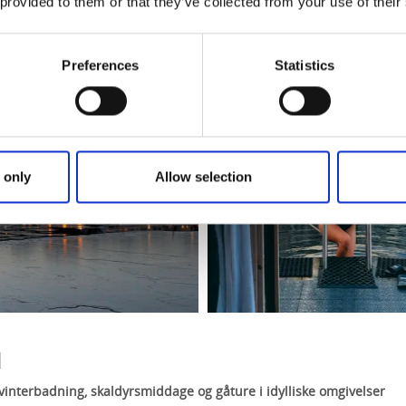
 provided to them or that they’ve collected from your use of their
Preferences
Statistics
 only
Allow selection
d
 vinterbadning, skaldyrsmiddage og gåture i idylliske omgivelser