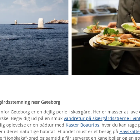
rgårdsstemning nær Gøteborg
nfor Gøteborg er en dejlig perle i skærgård. Her er masser at lave o
orske. Begiv dig ud på en smuk
vandretur på skærgårdsstierne i vin
lig oplevelse er en bådtur med
Kastor Boattrips,
hvor du kan tage p
r i deres naturlige habitat. Et andet must er et besøg på
Havskatt
e “Hönökaka”-brød og samtidig får serveret en kanelboller og en go