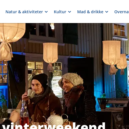
Natur & aktiviteter
Kultur
Mad & drikke
Overna
 vinterweekend