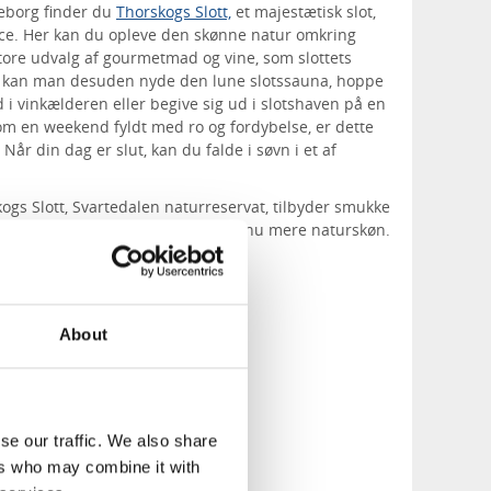
eborg finder du
Thorskogs Slott,
et majestætisk slot,
ance. Her kan du opleve den skønne natur omkring
 store udvalg af gourmetmad og vine, som slottets
kan man desuden nyde den lune slotssauna, hoppe
rd i vinkælderen eller begive sig ud i slotshaven på en
om en weekend fyldt med ro og fordybelse, er dette
 Når din dag er slut, kan du falde i søvn i et af
gs Slott, Svartedalen naturreservat, tilbyder smukke
, hvilket gør din slotsweekend endnu mere naturskøn.
g restauranter
About
se our traffic. We also share
ers who may combine it with