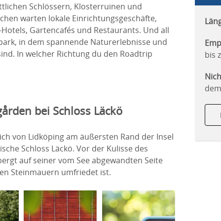
tlichen Schlössern, Klosterruinen und
chen warten lokale Einrichtungsgeschäfte,
Läng
-Hotels, Gartencafés und Restaurants. Und all
opark, in dem spannende Naturerlebnisse und
Empf
sind. In welcher Richtung du den Roadtrip
bis 
Nich
dem 
dgården bei Schloss Läckö
ich von Lidköping am äußersten Rand der Insel
ische Schloss Läckö. Vor der Kulisse des
bergt auf seiner vom See abgewandten Seite
ßen Steinmauern umfriedet ist.