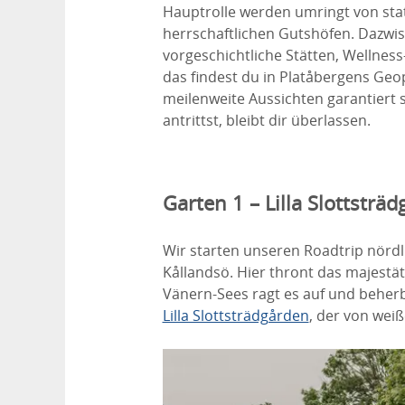
Hauptrolle werden umringt von stat
herrschaftlichen Gutshöfen. Dazwis
vorgeschichtliche Stätten, Wellness
das findest du in Platåbergens Ge
meilenweite Aussichten garantiert 
antrittst, bleibt dir überlassen.
Garten 1 – Lilla Slottsträ
Wir starten unseren Roadtrip nördl
Kållandsö. Hier thront das majestät
Vänern-Sees ragt es auf und beher
Lilla Slottsträdgården
, der von wei