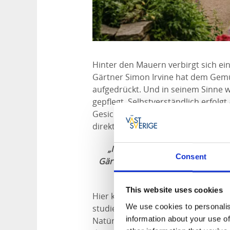
Hinter den Mauern verbirgt sich ei
Gärtner Simon Irvine hat dem Gemü
aufgedrückt. Und in seinem Sinne w
gepflegt. Selbstverständlich erfolg
Gesichtspunkten, und nach der Ern
direkt in die Küche zur Zubereitung
„Nichts wird dem Zufall überla
Consent
Gärtnern sorgfältig von Hand um
Walnussbaum 
This website uses cookies
Hier kannst du eine ganze Weile 
We use cookies to personalis
studieren, bevor es Zeit für eine Ka
information about your use of
Natürlich sollte auch noch Zeit für