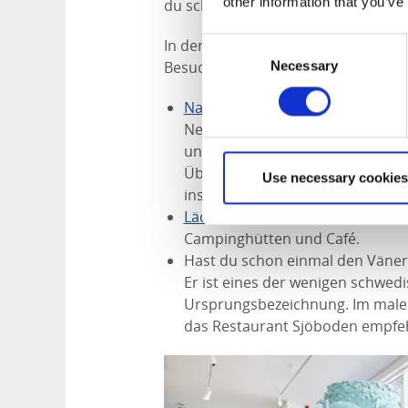
other information that you’ve
du schon hier bist.
In der Umgebung von Schloss Läckö g
Consent
Besuch wert sind.
Necessary
Selection
Naturum Vänerskärgården
– das
Neben einem Besuch des Naturu
und den Djurö Nationalpark erfäh
Übernachtungsmöglichkeiten. Da
Use necessary cookies
inspirierte Architektur ausgezeic
Läckö Strand
ist eine weitere Un
Campinghütten und Café.
Hast du schon einmal den Väner
Er ist eines der wenigen schwed
Ursprungsbezeichnung. Im maler
das Restaurant Sjöboden empfe