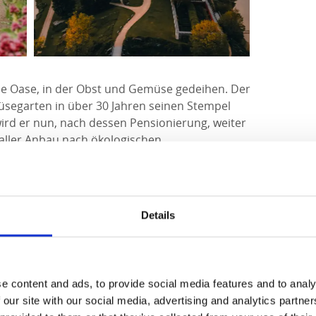
ne Oase, in der Obst und Gemüse gedeihen. Der
segarten in über 30 Jahren seinen Stempel
ird er nun, nach dessen Pensionierung, weiter
t aller Anbau nach ökologischen
te finden die produzierte Gemüse ihren Weg
. Das ist regionale Produktion in Reinform.
ssen. Die Erde wird von unseren geschickten
Details
gestochen und im Herbst legen wir unter dem
ein Komposthaufen an.“
umherstreifen und den Gemüsegarten eingehend
e content and ads, to provide social media features and to analy
ffeepause im Café Stallet oder Victoriahuset ist.
 our site with our social media, advertising and analytics partn
 eine geführte Schlossbesichtigung sein, wenn