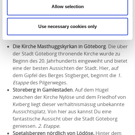
5. Die Aussichtsplätze
Allow selection
Entlang des Pilgerwegs stehen mehrere Plätze mit
atemberaubenden Aussichten zur Auswahl. Hier sind
Use necessary cookies only
drei der beeindruckendsten Plätze angegeben:
Die Kirche Masthuggskyrkan in Göteborg
. Die über
der Stadt Göteborg thronende Kirche wurde zu
Beginn des 20. Jahrhunderts eingeweiht und bietet
eine der besten Aussichten der Stadt. Hier, auf
dem Gipfel des Berges Stigberget, beginnt die
1.
Etappe
des Pilgerweges.
Storeberg in Gamlestaden
. Auf dem Hügel
zwischen der Kirche Nylöse und dem Friedhof von
Kviberg liegt dieser verhältnismässig unbekannte
Aussichtsplatz. Von hier aus kannst Du eine
fantastische Aussicht über die Stadt Göteborg
geniessen.
2. Etappe.
Spetalsbergen nördlich von Lödöse.
Hinter dem