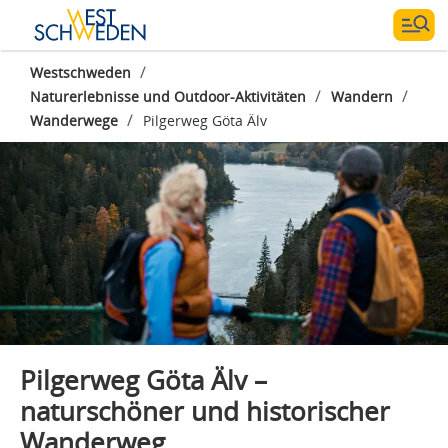
/
Westschweden
/
/
Naturerlebnisse und Outdoor-Aktivitäten
Wandern
Fotograf:
Jonas Ingman
/
Wanderwege
Pilgerweg Göta Älv
Pilgerweg Göta Älv –
naturschöner und historischer
Wanderweg