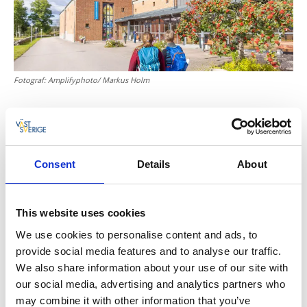
Fotograf:
Amplifyphoto/ Markus Holm
Tipp – Wandern zusammen mit anderen!
Die Pilgergeschichte erlebt man auf ganz besondere
Weise, wenn man zusammen mit anderen unterwegs
Consent
Details
About
ist. Auf der Webseite des Pilgerweges kannst Du
sehen, wann die nächsten gemeinsamen
Wanderungen stattfinden.
This website uses cookies
We use cookies to personalise content and ads, to
provide social media features and to analyse our traffic.
4. Der Wasserfall- und Schleusengebiet in
We also share information about your use of our site with
Trollhättan
our social media, advertising and analytics partners who
Falls Du den Fluss Göta Älv in seiner dramatischsten
may combine it with other information that you’ve