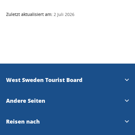
Zuletzt aktualisiert am:
2 Juli 2026
West Sweden Tourist Board
Presse
Andere Seiten
Travel Trade
Meet the Locals
Reisen nach
Bilddatenbank
Gothenburg