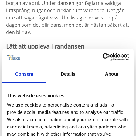
början av april. Under dansen gör fåglarna väldiga
luftsprång, bugar och cirklar runt varandra. Det går
inte att säga något visst klockslag eller viss tid på
dagen som det blir dans, men det är nästan säkert att
den blir av.
Lätt att uppleva Trandansen
Vid Trandansen som ligger utmed väg 184 mellan
Falköping och Skara finns det gott om
parkeringsplatser, utmärkta utsiktspunkter och ett
Consent
Details
About
infocenter, en utomhusutställning om tranorna, och
möjlighet att köpa kaffe.
This website uses cookies
Här kan du ladda ner en
karta över området
We use cookies to personalise content and ads, to
Trandansen!
provide social media features and to analyse our traffic.
We also share information about your use of our site with
Bo, äta och göra
our social media, advertising and analytics partners who
I området kring Hornborgasjön finns många andra
may combine it with other information that you’ve