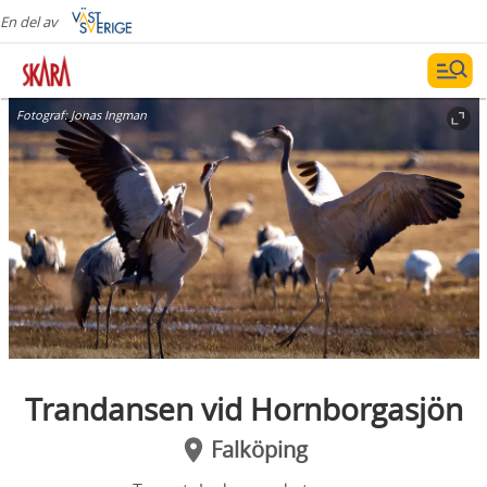
En del av
Fotograf:
Jonas Ingman
Trandansen vid Hornborgasjön
Falköping