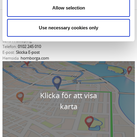
Allow selection
Kontaktinformation
Use necessary cookies only
Länsstyrelsen Västra Götaland
Trandansen
52194 Falköping
Telefon:
0102 245 010
E-post:
Skicka E-post
Hemsida:
hornborga.com
Klicka för att visa
karta