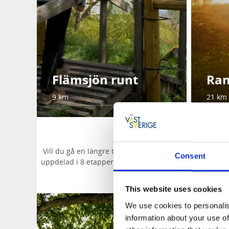
Flämsjön runt
Ram
9 km
21 km
Läng
Vill du gå en längre tur kan du välja på flera Pilgrims
Consent
uppdelad i 8 etapper. I Valleområdet finns över 60 km 
kilometer
This website uses cookies
We use cookies to personalis
information about your use of