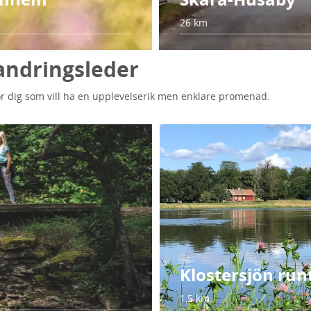
26 km
andringsleder
för dig som vill ha en upplevelserik men enklare promenad.
Klostersjön run
1,5 km