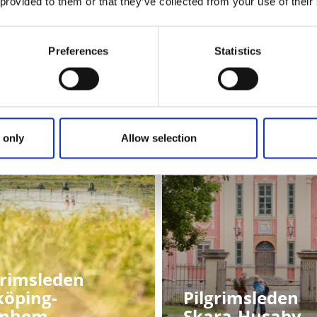
 provided to them or that they’ve collected from your use of their
Preferences
Statistics
 only
Allow selection
grimsleden
köping-
Pilgrimsleden
rnhem
Skara-Husaby