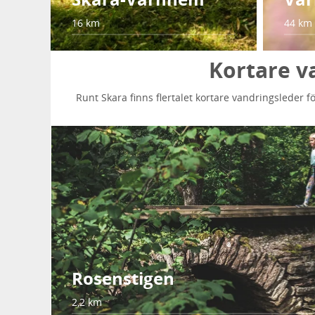
16 km
44 km
Kortare v
Runt Skara finns flertalet kortare vandringsleder 
Rosenstigen
2,2 km