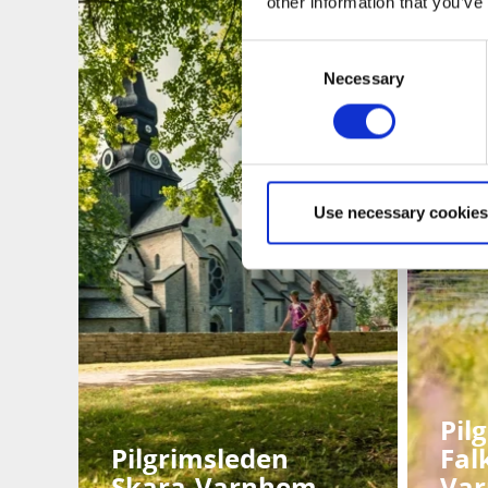
other information that you’ve
Consent
Necessary
Selection
Use necessary cookies
Pil
Pilgrimsleden
Fal
Skara-Varnhem
Va