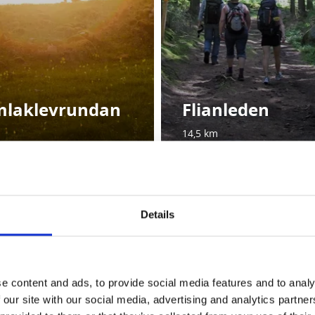
laklevrundan
Flianleden
14,5 km
re leder
leder runt Skara, eller vandra rundslingan Billingeleden som är
Details
skyltade leder som du kan kombinera som du vill - från ett par
 upp till sex mil!
e content and ads, to provide social media features and to analy
 our site with our social media, advertising and analytics partn