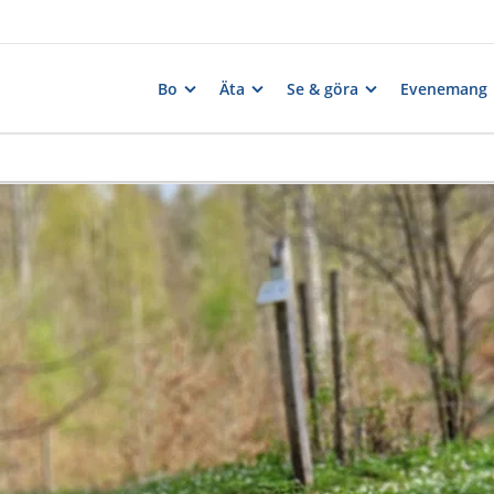
Bo
Äta
Se & göra
Evenemang