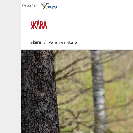
En del av
/
Skara
Vandra i Skara