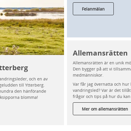
Felanmälan
Allemansrätten
Allemansrätten är en unik möjl
tterberg
Den bygger på att vi tillsamm
medmänniskor.
vandringsleder, och en av
Var får jag övernatta och hur 
eludden till Ytterberg.
vandringsled? Var är det tillåt
 beundra den hänförande
frågor och tips på hur du kan 
acksipporna blomma!
Mer om allemansrätten