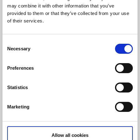
may combine it with other information that you’ve
provided to them or that they’ve collected from your use
of their services.
Café & Konditorier
Blombacka Hembageri
Consent
Necessary
Selection
Skara
★
★
★
★
☆
4.1
(230)
Preferences
Många godsaker att välja på
Läs mer
Statistics
Marketing
Allow all cookies