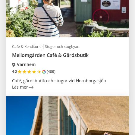
Café & Konditorier
Stugor och stugbyar
Mellomgården Café & Gårdsbutik
Varnhem
★
★
★
★
★
4.3
(409)
Café, gårdsbutik och stugor vid Hornborgasjön
Läs mer