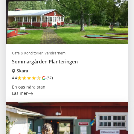
Café & Konditorier
Vandrarhem
Sommargården Planteringen
Skara
★
★
★
★
★
4.4
(57)
En oas nära stan
Läs mer