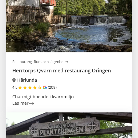
Restaurang
Rum och lägenheter
Herrtorps Qvarn med restaurang Öringen
Härlunda
★
★
★
★
★
4.5
(209)
Charmigt boende i kvarnmiljö
Läs mer