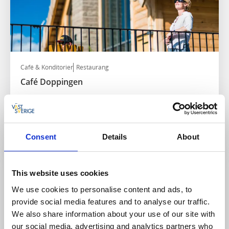
Café & Konditorier
Restaurang
Café Doppingen
Broddetorp/Hornborgasjön
★
★
★
★
☆
4.2
(536)
Café med förstklassig fågelspan vid Hornborgasjön
Läs mer
Consent
Details
About
This website uses cookies
We use cookies to personalise content and ads, to
provide social media features and to analyse our traffic.
We also share information about your use of our site with
our social media, advertising and analytics partners who