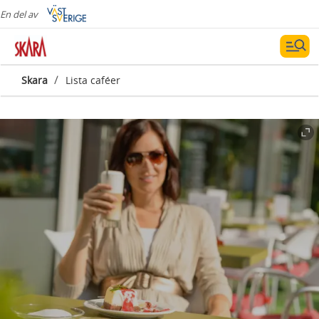
En del av
/
Skara
Lista caféer