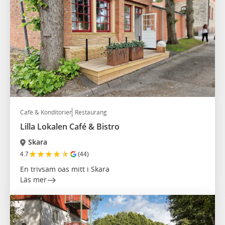
Café & Konditorier
Restaurang
Lilla Lokalen Café & Bistro
Skara
★
★
★
★
★
4.7
(44)
En trivsam oas mitt i Skara
Läs mer