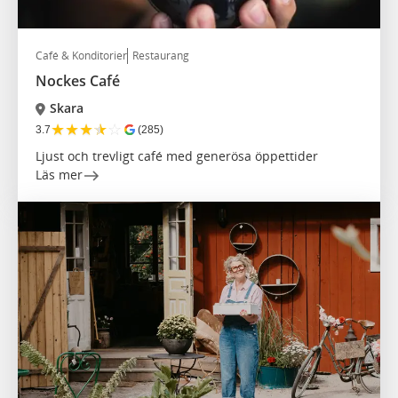
Café & Konditorier
Restaurang
Nockes Café
Skara
★
★
★
★
☆
3.7
(285)
Ljust och trevligt café med generösa öppettider
Läs mer