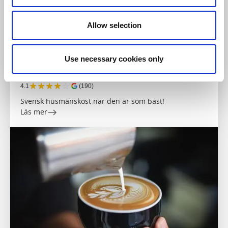
Allow selection
Restaurang
Café & Konditorier
Coop Kök & Café
Use necessary cookies only
Skara
★
★
★
★
☆
4.1
(190)
Svensk husmanskost när den är som bäst!
Läs mer