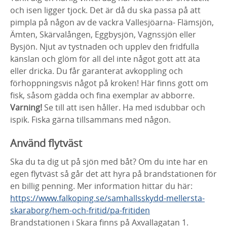
och isen ligger tjock. Det är då du ska passa på att
pimpla på någon av de vackra Vallesjöarna- Flämsjön,
Ämten, Skärvalången, Eggbysjön, Vagnssjön eller
Bysjön. Njut av tystnaden och upplev den fridfulla
känslan och glöm för all del inte något gott att äta
eller dricka. Du får garanterat avkoppling och
förhoppningsvis något på kroken! Här finns gott om
fisk, såsom gädda och fina exemplar av abborre.
Varning!
Se till att isen håller. Ha med isdubbar och
ispik. Fiska gärna tillsammans med någon.
Använd flytväst
Ska du ta dig ut på sjön med båt? Om du inte har en
egen flytväst så går det att hyra på brandstationen för
en billig penning. Mer information hittar du här:
https://www.falkoping.se/samhallsskydd-mellersta-
skaraborg/hem-och-fritid/pa-fritiden
Brandstationen i Skara finns på Axvallagatan 1.