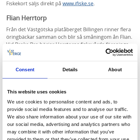
Fiskekort säljs direkt på
www.ifiske.se
.
Flian Herrtorp
Från det Västgötska platåberget Billingen rinner flera
öringbäckar samman och blir så småningom ån Flian.
Vid Broke Bro börjar Herrtorps fiskevårds-förenings
fiskevatten i ån Flian och går ned till Marum.
Fiskevattnet omfattar en sträcka med omväxlande
strömt och lugnt vatten, ca 4 km.
OBS!
Förbud att
Consent
Details
About
fiska från fallet vid Herrtorps Qvarn till udden på ön
på båda sidor om ån, en sträcka på ca 70 m.
This website uses cookies
På fiskesträckan är öringen totalt fredad vilket
We use cookies to personalise content and ads, to
innebär att all fångad öring oavsett kondition måste
provide social media features and to analyse our traffic.
återutsättas.
We also share information about your use of our site with
Flian är känd som ett av Sveriges bästa vatten för
our social media, advertising and analytics partners who
färna och id. Utöver detta finns gädda, abborre,
may combine it with other information that you’ve
sutare och mört m.m.
provided to them or that they’ve collected from your use