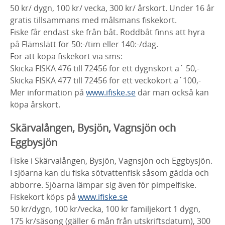
50 kr/ dygn, 100 kr/ vecka, 300 kr/ årskort.
Under 16 år
gratis tillsammans med målsmans fiskekort.
Fiske får endast ske från båt. Roddbåt finns att hyra
på Flämslätt för 50:-/tim eller 140:-/dag.
För att köpa fiskekort via sms:
Skicka FISKA 476 till 72456 för ett dygnskort a´ 50,-
Skicka FISKA 477 till 72456 för ett veckokort a´100,-
Mer information på
www.ifiske.se
där man också kan
köpa årskort.
Skärvalången, Bysjön, Vagnsjön och
Eggbysjön
Fiske i Skärvalången, Bysjön, Vagnsjön och Eggbysjön.
I sjöarna kan du fiska sötvattenfisk såsom gädda och
abborre. Sjöarna lämpar sig även för
pimpelfiske.
Fiskekort köps på
www.ifiske.se
50 kr/dygn, 100 kr/vecka, 100 kr familjekort 1 dygn,
175 kr/säsong (gäller 6 mån från utskriftsdatum), 300