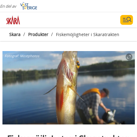
En del av
/
/
Skara
Produkter
Fiskemöjligheter i Skaratrakten
Fotograf:
Mostphotos