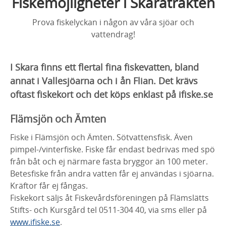
Fiskemöjligheter i Skaratrakten
Prova fiskelyckan i någon av våra sjöar och
vattendrag!
I Skara finns ett flertal fina fiskevatten, bland
annat i Vallesjöarna och i ån Flian. Det krävs
oftast fiskekort och det köps enklast på ifiske.se
Flämsjön och Ämten
Fiske i Flämsjön och Ämten. Sötvattensfisk. Även
pimpel-/vinterfiske. Fiske får endast bedrivas med spö
från båt och ej närmare fasta bryggor än 100 meter.
Betesfiske från andra vatten får ej användas i sjöarna.
Kräftor får ej fångas.
Fiskekort säljs åt Fiskevårdsföreningen på Flämslätts
Stifts- och Kursgård tel 0511-304 40, via sms eller
på
www.ifiske.se
.