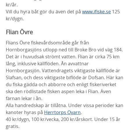
kr/år.
Vill du hyra båt gör du även det på
www.ifiske.se
125
kr/dygn.
Flian Övre
Flians Övre fiskevårdsområde går från
Hornborgasjöns utlopp ned till Broke Bro vid väg 184.
Det är i huvudsak strömt vatten. Flian är cirka 75 km
lång, inklusive källflöden. Ån avvattnar
Hornborgasjön. Vattendragets viktigaste källflöde är
Slafsan, och dess viktigaste biflöde är Dofsan. Här kan
du fiska gädda och abborre och enligt fiskeriverket
ska den rödlistade fisken aspen leka i Flian. Även
färnan lekar i ån.
Alla handredskap är tillåtna. Under vissa perioder kan
kanoter hyras på
Herrtorps Qvarn
.
40 kr/dygn, 100 kr/vecka, 200 kr/årskort. Under 15 år
gratis.