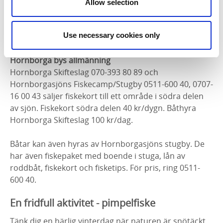
Ingemar Larsson tfn 073-340 11 43 och
Allow selection
Hornborgasjöns Fiskecamp/Stugby tfn 0511-600 40,
0707-16 00 43.
Fiskekort
Norra och mellersta delen
40
Use necessary cookies only
kr/dag oavsett ålder
.
Hornborga bys allmänning
Hornborga Skifteslag 070-393 80 89 och
Hornborgasjöns Fiskecamp/Stugby 0511-600 40, 0707-
16 00 43 säljer fiskekort till ett område i södra delen
av sjön.
Fiskekort södra delen 40 kr/dygn. Båthyra
Hornborga Skifteslag 100 kr/dag.
Båtar kan även hyras av Hornborgasjöns stugby. De
har även f
iskepaket med boende i stuga, lån av
roddbåt, fiskekort och fisketips. För pris, ring 0511-
600 40.
En fridfull aktivitet - pimpelfiske
Tänk dig en härlig vinterdag när naturen är snötäckt