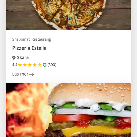
Snabbmat
Restaurang
Pizzeria Estelle
Skara
★
★
★
★
★
4.4
(393)
Läs mer