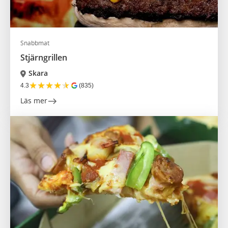
Snabbmat
Stjärngrillen
Skara
★
★
★
★
★
4.3
(835)
Läs mer