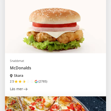
Snabbmat
McDonalds
Skara
★
★
★
☆
☆
2.5
(2765)
Läs mer