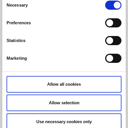
Varnhem
Necessary
Selection
★
★
★
★
☆
4.1
(267)
Läs mer
Preferences
Statistics
Marketing
Allow all cookies
Snabbmat
Restaurang
Allow selection
Pizzeria Barcelona
Axvall
Use necessary cookies only
★
★
★
★
☆
4.1
(224)