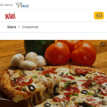
En del av
/
Skara
Snabbmat