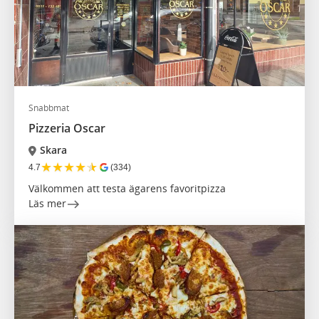
Snabbmat
Pizzeria Oscar
Skara
★
★
★
★
★
4.7
(334)
Välkommen att testa ägarens favoritpizza
Läs mer