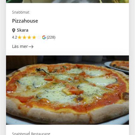
Snabbmat
Pizzahouse
Skara
★
★
★
★
☆
4.2
(228)
Läs mer
Snabbmat
Restaurang