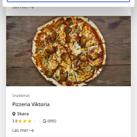
Läs mer
Snabbmat
Pizzeria Viktoria
Skara
★
★
★
☆
☆
3.9
(895)
Läs mer