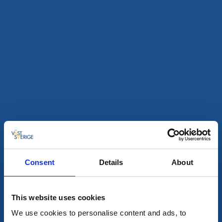
Snabbmat
Restaurang
Pizzeria Estelle
Skara
★
★
★
★
★
4.4
(393)
Läs mer
Consent
Details
About
This website uses cookies
We use cookies to personalise content and ads, to