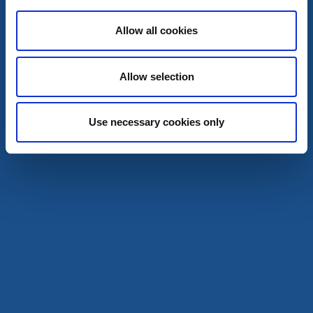
Allow all cookies
Snabbmat
Allow selection
Stjärngrillen
Skara
Use necessary cookies only
★
★
★
★
★
4.3
(835)
Läs mer