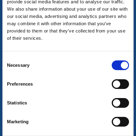
provide social media features and to analyse our traffic.
We also share information about your use of our site with
our social media, advertising and analytics partners who
may combine it with other information that you’ve
provided to them or that they’ve collected from your use
Café & Konditorier
Vandrarhem
of their services.
Sommargården Planteringen
Skara
Consent
★
★
★
★
★
4.4
(57)
Necessary
Selection
En oas nära stan
Läs mer
Preferences
Statistics
Marketing