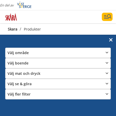
En del av
/
Skara
Produkter
Välj område
Välj boende
Datum och filter
Visa karta
Välj mat och dryck
Välj se & göra
Välj fler filter
Alla träffar
186