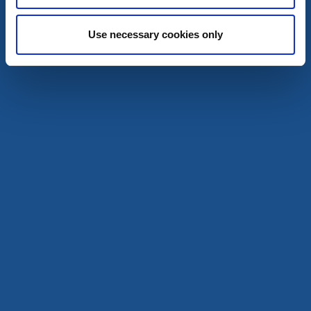
Use necessary cookies only
Hotell
Konst
Skara Konsthotell
Skara
★
★
★
★
☆
4.1
(1534)
Hotell och konsthall i ett
Läs mer