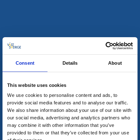
Consent
Details
About
Restaurang
Rum och lägenheter
This website uses cookies
Herrtorps Qvarn med restaurang Öringen
We use cookies to personalise content and ads, to
Härlunda
provide social media features and to analyse our traffic.
★
★
★
★
★
4.5
(209)
We also share information about your use of our site with
Charmigt boende i kvarnmiljö
our social media, advertising and analytics partners who
Läs mer
may combine it with other information that you’ve
provided to them or that they’ve collected from your use