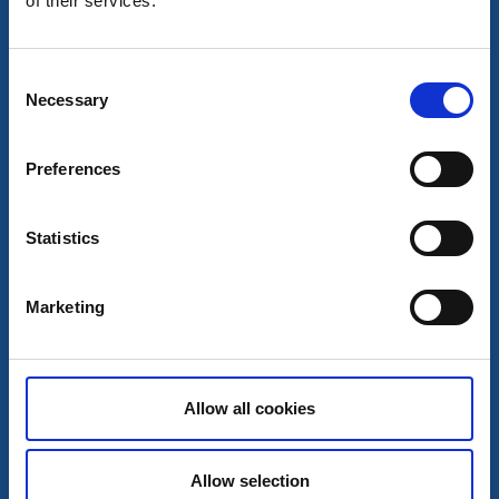
of their services.
Consent
Necessary
Selection
Preferences
Statistics
Spahotell
Hotell
Lundsbrunn Resort & Spa
Marketing
Götene
★
★
★
★
☆
4.2
(1078)
Din källa till njutning sedan 1724
Allow all cookies
Läs mer
Allow selection