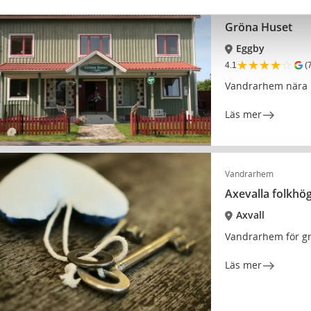
Bed and Breakfast
Ru
Gröna Huset
Eggby
★
★
★
★
☆
4.1
(
Vandrarhem nära 
Läs mer
Vandrarhem
Axevalla folkh
Axvall
Vandrarhem för gr
Läs mer