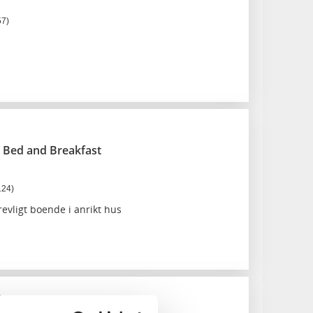
57)
t Bed and Breakfast
124)
evligt boende i anrikt hus
ast