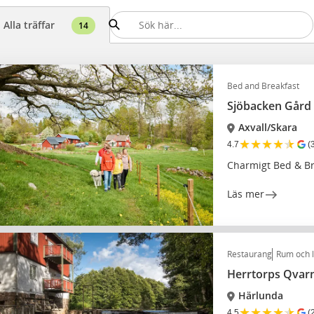
Alla träffar
14
Bed and Breakfast
Sjöbacken Gård
Axvall/Skara
★
★
★
★
★
4.7
(
Charmigt Bed & Br
Läs mer
Restaurang
Rum och 
Herrtorps Qvar
Härlunda
★
★
★
★
★
4.5
(