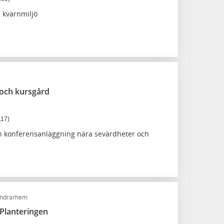
 kvarnmiljö
- och kursgård
117)
h konferensanläggning nära sevärdheter och
ndrarhem
lanteringen