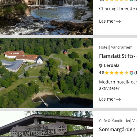
Charmigt boende i
Läs mer
Hotell
Vandrarhem
Flämslätt Stifts
Lerdala
★
★
★
★
★
4.5
(
Modern hotell- oc
aktiviteter
Läs mer
Café & Konditorier
Va
Sommargården P