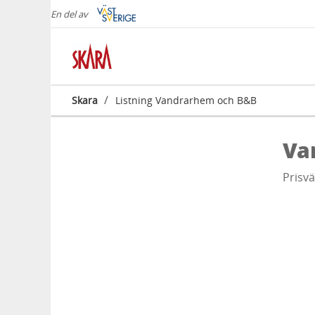
En del av
/
Skara
Listning Vandrarhem och B&B
Va
Prisv