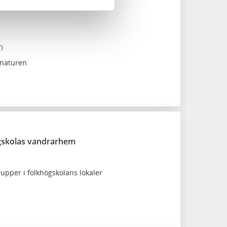
m och lägenheter
7)
naturen
ögskolas vandrarhem
upper i folkhögskolans lokaler