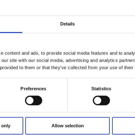
Brunsbo Gästgif
Skara
★
★
★
★
☆
4.1
(
Details
Avkopplande boend
Läs mer
e content and ads, to provide social media features and to analy
 our site with our social media, advertising and analytics partn
Stugor och stugbyar
 provided to them or that they’ve collected from your use of their
Valle Camping
Axvall / Skara
Preferences
Statistics
★
★
★
★
☆
4.1
(
Naturskönt boende
Läs mer
 only
Allow selection