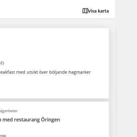
Visa karta
32)
eakfast med utsikt över böljande hagmarker
lägenheter
n med restaurang Öringen
209)