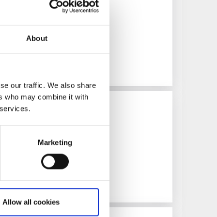
veri
578)
About
e i välbevarad herrgårdsmiljö
se our traffic. We also share
ers who may combine it with
Camping
 services.
Marketing
216)
 vid bad- och fiskesjö
Allow all cookies