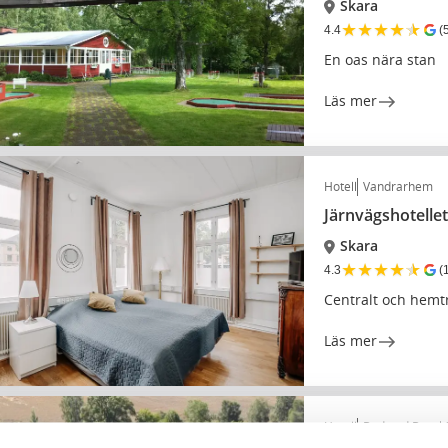
Skara
★
★
★
★
★
4.4
(
En oas nära stan
Läs mer
Hotell
Vandrarhem
Järnvägshotelle
Skara
★
★
★
★
★
4.3
(
Centralt och hemtr
Läs mer
Hotell
Bed and Breakf