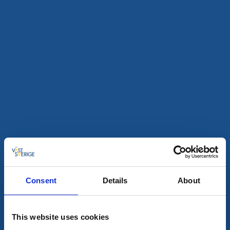
Snabbmat
Restaurang
Pizzeria Estelle
Skara
★
★
★
★
★
4.4
(393)
Läs mer
Consent
Details
About
This website uses cookies