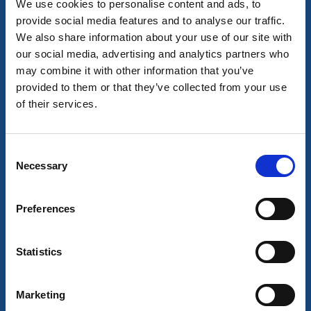
We use cookies to personalise content and ads, to
provide social media features and to analyse our traffic.
We also share information about your use of our site with
our social media, advertising and analytics partners who
may combine it with other information that you’ve
provided to them or that they’ve collected from your use
of their services.
Snabbmat
Stjärngrillen
Consent
Skara
Necessary
Selection
★
★
★
★
★
4.3
(835)
Läs mer
Preferences
Statistics
Marketing