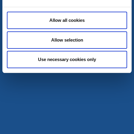
Allow all cookies
Café & Konditorier
Stugor och stugbyar
Allow selection
Mellomgården Café & Gårdsbutik
Varnhem
Use necessary cookies only
★
★
★
★
★
4.3
(409)
Café, gårdsbutik och stugor vid Hornborgasjön
Läs mer