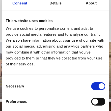
Consent
Details
About
Amundtorps gravfält på Billingens sluttning består av en
välbevarad skeppssättning, domarringar och olika typer av
stensättningar.
This website uses cookies
We use cookies to personalise content and ads, to
Läs mer
provide social media features and to analyse our traffic.
We also share information about your use of our site with
our social media, advertising and analytics partners who
may combine it with other information that you’ve
provided to them or that they’ve collected from your use
of their services.
Consent
Temavandringar i Skara
Necessary
Selection
Läs mer
Preferences