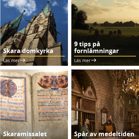
9 tips på
Skara domkyrka
fornlämningar
Läs mer
Läs mer
Skaramissalet
Spår av medeltiden