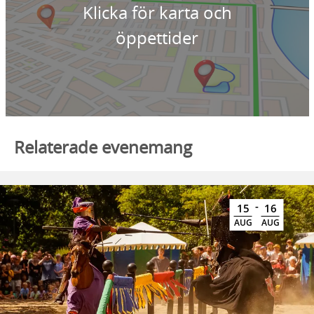
Klicka för karta och
öppettider
Relaterade evenemang
-
15
16
AUG
AUG