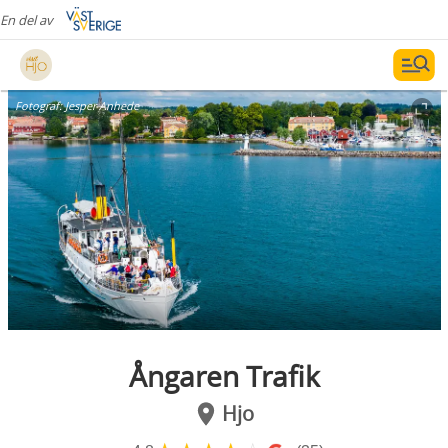
En del av
Fotograf:
Jesper Anhede
Ångaren Trafik
Hjo