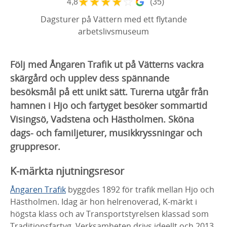
★
★
★
★
☆
4,8
(35)
Dagsturer på Vättern med ett flytande
arbetslivsmuseum
Följ med Ångaren Trafik ut på Vätterns vackra
skärgård och upplev dess spännande
besöksmål på ett unikt sätt. Turerna utgår från
hamnen i Hjo och fartyget besöker sommartid
Visingsö, Vadstena och Hästholmen. Sköna
dags- och familjeturer, musikkryssningar och
gruppresor.
K-märkta njutningsresor
Ångaren Trafik
byggdes 1892 för trafik mellan Hjo och
Hästholmen. Idag är hon helrenoverad, K-märkt i
högsta klass och av Transportstyrelsen klassad som
Traditionsfartyg.
Verksamheten d
rivs ideellt och 2013