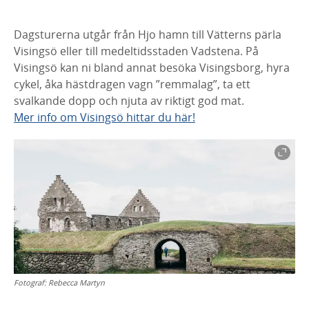
D
agsturerna utgår från Hjo hamn
till
Vätterns pärla
Visingsö eller till medeltid
s
staden Vadstena.
På
Visingsö
kan ni
bland annat besöka Visingsborg, hyra
cykel, åka hästdragen vagn ”remmalag”, ta ett
svalkande dopp och njuta av riktigt god mat.
Mer info om Visingsö hittar du här!
Fotograf:
Rebecca Martyn