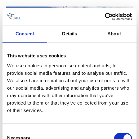
Consent
Details
About
This website uses cookies
We use cookies to personalise content and ads, to
provide social media features and to analyse our traffic.
We also share information about your use of our site with
our social media, advertising and analytics partners who
SNABBFAKTA
may combine it with other information that you’ve
Byggår:
1892
provided to them or that they’ve collected from your use
Antal platser:
150 st
of their services.
Längd:
31.62 m
Bredd:
6.42 m
Hastighet:
11 knop
Consent
Bestämd plats:
NEJ, valfri plats
Necessary