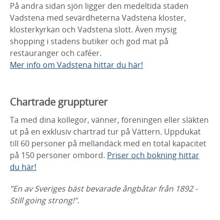
På andra sidan sjön ligger den medeltida staden
Vadstena med sevärdheterna Vadstena kloster,
klosterkyrkan och Vadstena slott. Även mysig
shopp
ing
i stadens butiker och
god mat på
restauranger och caféer
.
Mer info om Vadstena hittar du här!
Chartrade gruppturer
Ta med dina kollegor, vänner, föreningen eller släkten
ut på en exklusiv chartrad tur på Vättern.
Uppdukat
till 60 personer på mellandäck med en total kapacitet
på 150 personer ombord.
Priser och bokning hittar
du här!
”En av Sveriges bäst bevarade ångbåtar från 1892 -
S
till going strong!".