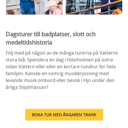
Dagsturer till badplatser, slott och
medeltidshistoria
Följ med på någon av de många turerna på Vätterns
stora blå.
Spendera en dag i Hästholmen på östra
sidan Vättern eller eller en kortare rundtur för hela
familjen. Kanske en somrig
m
usikkryssning med
levande musik ombord
eller besök i Hjo under den
årliga Slöjdmässan?
BOKA TUR MED ÅNGAREN TRAFIK