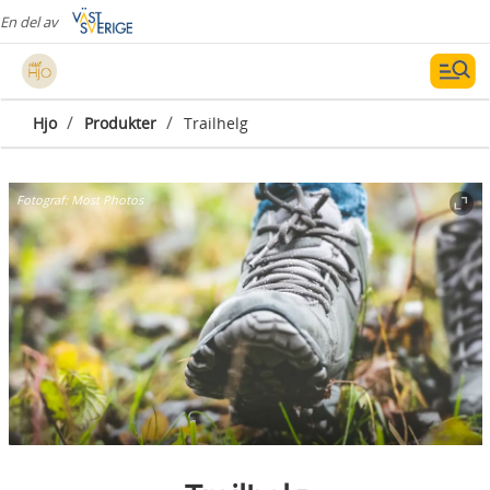
En del av
/
/
Hjo
Produkter
Trailhelg
Fotograf:
Most Photos