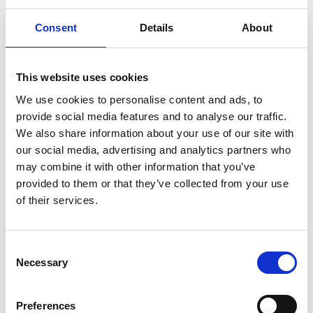
Consent
Details
About
This website uses cookies
We use cookies to personalise content and ads, to
provide social media features and to analyse our traffic.
We also share information about your use of our site with
our social media, advertising and analytics partners who
“Att prioritera sig själv en helg och fylla på ren
may combine it with other information that you’ve
“naturlig” lycka, det är vi alla värda”.
provided to them or that they’ve collected from your use
of their services.
Aktiva naturhelger som passar alla
Du som deltagare behöver inte vara i toppform.
Consent
Svårighetsgraden är anpassad till att alla
Necessary
Selection
vardagsmotionärer ska orka med och kunna njuta av
de olika aktiviteterna i de mest skiftande miljöerna
runt Skaraborg.
Preferences