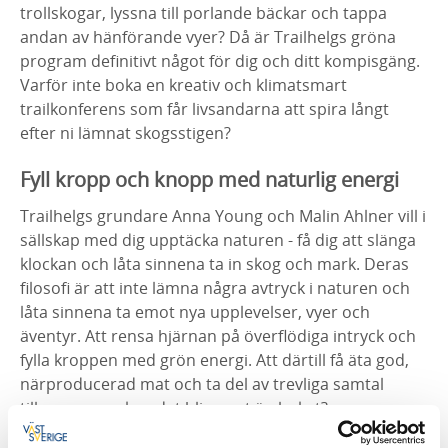
trollskogar, lyssna till porlande bäckar och tappa
andan av hänförande vyer? Då är Trailhelgs gröna
program definitivt något för dig och ditt kompisgäng.
Varför inte boka en kreativ och klimatsmart
trailkonferens som får livsandarna att spira långt
efter ni lämnat skogsstigen?
Fyll kropp och knopp med naturlig energi
Trailhelgs grundare Anna Young och Malin Ahlner vill i
sällskap med dig upptäcka naturen - få dig att slänga
klockan och låta sinnena ta in skog och mark. Deras
filosofi är att inte lämna några avtryck i naturen och
låta sinnena ta emot nya upplevelser, vyer och
äventyr. Att rensa hjärnan på överflödiga intryck och
fylla kroppen med grön energi. Att därtill få äta god,
närproducerad mat och ta del av trevliga samtal
tillsammans - kan det bli annat än lyckat?