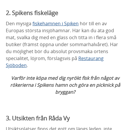
2. Spikens fiskeläge
Den mysiga
fiskehamnen i Spiken
hör till en av
Europas största insjöhamnar. Här kan du äta god
mat, svalka dig med en glass och titta in i flera små
butiker (främst öppna under sommarhalvåret). Har
du möjlighet bör du absolut provsmaka ortens
specialitet, löjrom, förslagsvis på
Restaurang
Sjöboden
.
Varför inte köpa med dig nyrökt fisk från något av
rökerierna i Spikens hamn och göra en picknick på
bryggan?
3. Utsikten från Råda Vy
Utsiktsplatser finns det gott om längs leden, inte