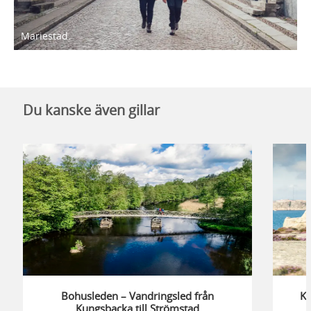
Mariestad.
Du kanske även gillar
Bohusleden – Vandringsled från
Ku
Kungsbacka till Strömstad