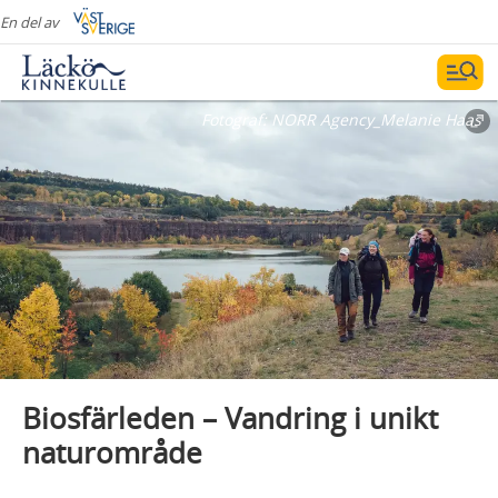
En del av
Fotograf:
NORR Agency_Melanie Haas
Biosfärleden – Vandring i unikt
naturområde