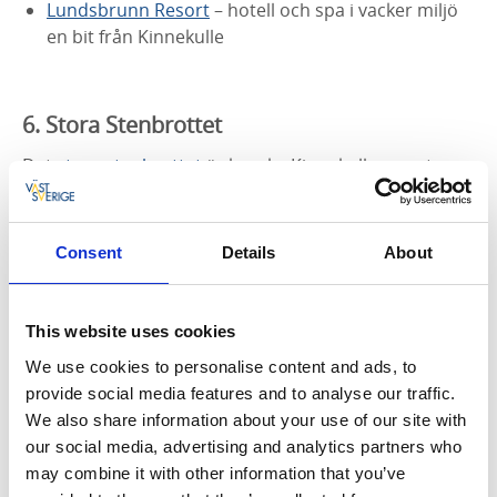
Lundsbrunn Resort
– hotell och spa i vacker miljö
en bit från Kinnekulle
6. Stora Stenbrottet
Det
stora stenbrottet
är kanske Kinnekulles mest
populära sevärdhet. I det 40 meter djupa stenbrottet
bröts tidigare kalksten. De undre lagren av kalksten
sträcker sig omkring 400 miljoner år tillbaka i tiden, så
Consent
Details
About
det är verkligen en återblick genom historien.
Platsen är förtrollande vacker med utsik över de
This website uses cookies
branta bergskanterna som skiftar i färger från
We use cookies to personalise content and ads, to
rödbrunt till beige, i kontrast till det blågröna vattnet i
provide social media features and to analyse our traffic.
dammen som ligger mitt i brottet.
We also share information about your use of our site with
our social media, advertising and analytics partners who
may combine it with other information that you’ve