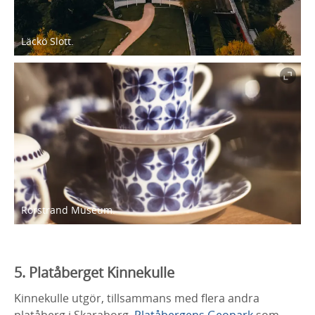
Läckö Slott.
Rörstrand Museum.
5. Platåberget Kinnekulle
Kinnekulle utgör, tillsammans med flera andra
platåberg i Skaraborg,
Platåbergens Geopark
som