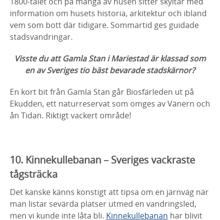
1800-talet och på många av husen sitter skyltar med
information om husets historia, arkitektur och ibland
vem som bott där tidigare. Sommartid ges guidade
stadsvandringar.
Visste du att Gamla Stan i Mariestad är klassad som
en av Sveriges tio bäst bevarade stadskärnor?
En kort bit från Gamla Stan går Biosfärleden ut på
Ekudden, ett naturreservat som omges av Vänern och
ån Tidan. Riktigt vackert område!
10. Kinnekullebanan – Sveriges vackraste
tågsträcka
Det kanske känns konstigt att tipsa om en järnväg när
man listar sevärda platser utmed en vandringsled,
men vi kunde inte låta bli.
Kinnekullebanan
har blivit