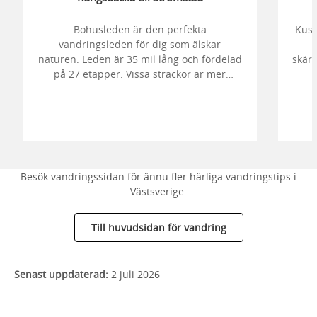
Bohusleden är den perfekta
Kust
vandringsleden för dig som älskar
naturen. Leden är 35 mil lång och fördelad
skär
på 27 etapper. Vissa sträckor är mer
vildmarksbetonade och vissa passar bra
för enklare dagsturer eller helgvandringar.
Besök vandringssidan för ännu fler härliga vandringstips i
Västsverige.
Till huvudsidan för vandring
Senast uppdaterad:
2 juli 2026