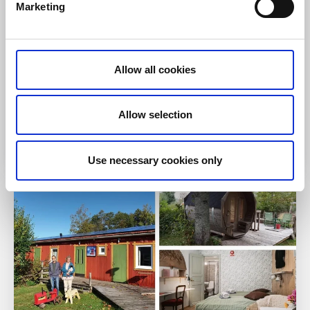
kajak eller SUP och utforska området.
Marketing
Om boendet och området:
Nära Kinnekulle
Mysiga hantverksbutiker i området
Allow all cookies
Närmaste vandringsled:
Biosfärleden etapp 5
Allow selection
Till hemsidan
Use necessary cookies only