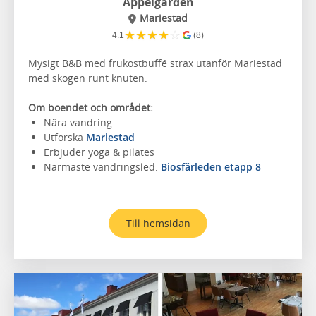
Äppelgården
Mariestad
★
★
★
★
☆
4.1
(8)
Mysigt B&B med frukostbuffé strax utanför Mariestad
med skogen runt knuten.
Om boendet och området:
Nära vandring
Utforska
Mariestad
Erbjuder yoga & pilates
Närmaste vandringsled:
Biosfärleden etapp 8
Till hemsidan