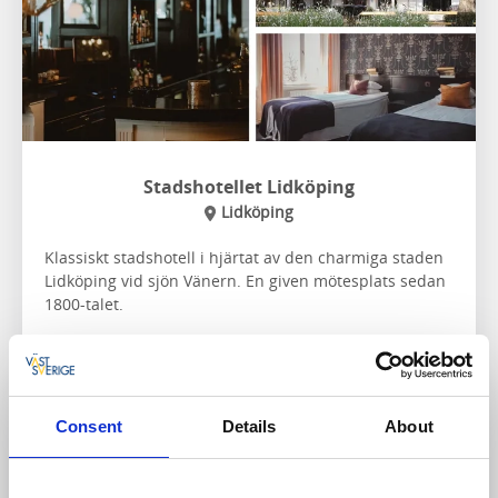
Stadshotellet Lidköping
Lidköping
Klassiskt stadshotell i hjärtat av den charmiga staden
Lidköping vid sjön Vänern. En given mötesplats sedan
1800-talet.
Om boendet och området:
Egen restaurang
Nära cykelleden
Vänerleden
Nära
Läckö slott
och
Rörstrands museum
Consent
Details
About
Närmaste vandringsled:
Biosfärleden etapp 3