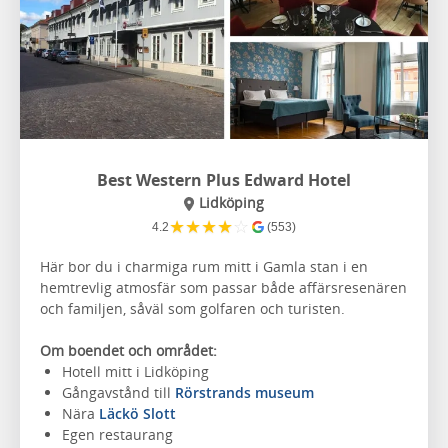
Best Western Plus Edward Hotel
Lidköping
★
★
★
★
☆
4.2
(553)
Här bor du i charmiga rum mitt i Gamla stan i en
hemtrevlig atmosfär som passar både affärsresenären
och familjen, såväl som golfaren och turisten.
Om boendet och området:
Hotell mitt i Lidköping
Gångavstånd till
Rörstrands museum
Nära
Läckö Slott
Egen restaurang