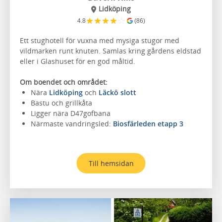
Lidköping
★
★
★
★
☆
4.8
(86)
Ett stughotell för vuxna med mysiga stugor med
vildmarken runt knuten. Samlas kring gårdens eldstad
eller i Glashuset för en god måltid.
Om boendet och området:
Nära
Lidköping
och
Läckö slott
Bastu och grillkåta
Ligger nära D47gofbana
Närmaste vandringsled:
Biosfärleden etapp 3
Till hemsidan