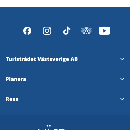
Turistrådet Västsverige AB
Tipsa om evenemang
Planera
Mediabank
Nyhetsbrev från Västsverige
Resa
Pressrum
Destinationer i Västsverige
Västtrafik - To Go Reseplanering
Redaktionen
Tillgänglighetsguide - TD