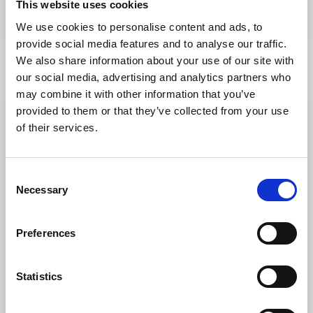
This website uses cookies
Till hemsidan
We use cookies to personalise content and ads, to
provide social media features and to analyse our traffic.
We also share information about your use of our site with
our social media, advertising and analytics partners who
may combine it with other information that you’ve
provided to them or that they’ve collected from your use
of their services.
Consent
Necessary
Selection
Preferences
Falkängen Kinnekulle Logi
Hällekis
★
★
★
★
☆
4.2
(503)
Statistics
Ett litet B&B i historisk miljö intill Vänern. Hyr cykel,