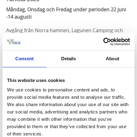
Måndag, Onsdag och Fredag under perioden 22 juni
-14 augusti
Avgång från Norra hamnen, Lagunen Camping och
Ekenäs brygga, Sydkoster.
Läs mer & Boka
Consent
Details
About
Augusti 2026
This website uses cookies
We use cookies to personalise content and ads, to
MÅN
TIS
ONS
TORS
FRE
LÖR
SÖN
provide social media features and to analyse our traffic.
We also share information about your use of our site with
27
28
29
30
31
1
2
our social media, advertising and analytics partners who
may combine it with other information that you’ve
3
4
5
6
7
8
9
provided to them or that they’ve collected from your use
of their services.
10
11
12
13
14
15
16