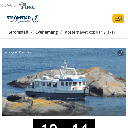
En del av
/
/
Strömstad
Evenemang
Kosterhavet kobbar & skär
Fotograf:
Kust Event