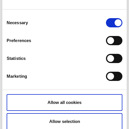
17
18
19
20
21
22
23
Consent
24
25
26
27
28
29
30
Necessary
Selection
31
Preferences
Statistics
Mån 10 Aug.
Ons 12 Aug.
Marketing
Fre 14 Aug.
Allow all cookies
Allow selection