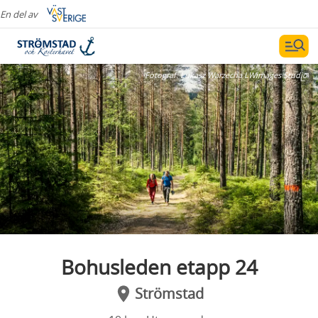
En del av
Fotograf:
Lukasz Warzecha LWimages Studio
Bohusleden etapp 24
Strömstad