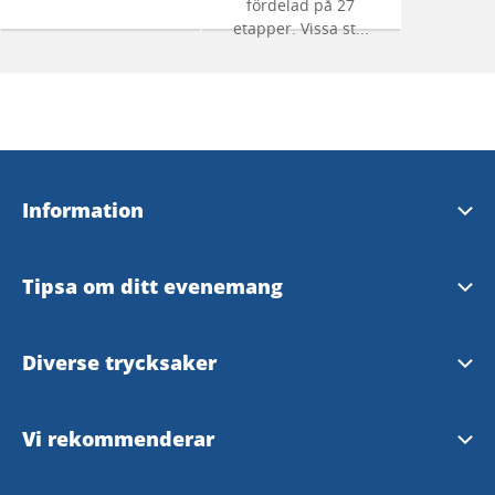
fördelad på 27
etapper. Vissa st...
Information
Broschyrer & kartor
Tipsa om ditt evenemang
Strömstad Turistbyrå
Tipsaformulär
Diverse trycksaker
Våra InfoPoints
Tryckt turistmaterial
Vi rekommenderar
Vanliga frågor & svar
Cykelkarta Strömstad