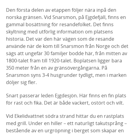
Den första delen av etappen följer nära inpå den
norska gränsen. Vid Snarsmon, på Ejgdefjäll, finns en
gammal bosättning för resandefolket. Det finns
skyltning med utförlig information om platsens
historia. Det var den här vägen som de resande
använde när de kom till Snarsmon från Norge och det
sägs att ungefär 30 familjer bodde här, från mitten av
1800-talet fram till 1920-talet. Boplatsen ligger bara
350 meter från en av gränsövergångarna. På
Snarsmon syns 3-4 husgrunder tydligt, men i marken
döljer sig fler.
Snart passerar leden Ejgdesjön. Här finns en fin plats
för rast och fika. Det är både vackert, ostört och vilt.
Vid Ekelidvattnet södra strand hittar du en rastplats
med grill. Under en hiller – ett naturligt takutsprång –
bestående av en urgröpning i berget som skapar en