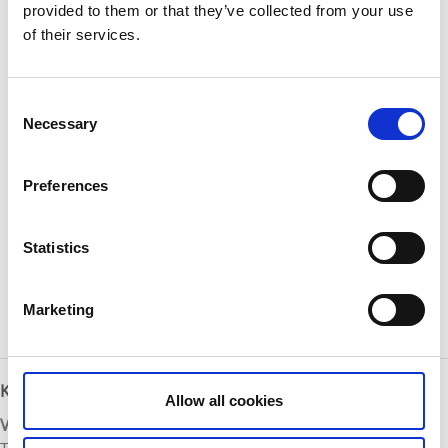
provided to them or that they’ve collected from your use
Håvedalen
och
Allemarksvägen
(ej helger).
of their services.
För kollektivtrafik sök på
Västtrafik
Det finns tre parkeringar längs etappen som går att
Consent
se på den interaktiva kartan. Den nordligaste av
Necessary
Selection
parkeringarna längs etappen ligger mellan Stora
Åseröd och sjön "Nordre Vammen". Den sydligaste
parkeringen längs etappen ligger vid den syd-östra
Preferences
delen av Ejgdesjön. Det finns även en parkering vid
Ekelidvattnet.
Statistics
Karta:
En digital karta över leden, mer information och
Marketing
kartor på
Bohusledens hemsida
.
Kontaktinformation
Allow all cookies
Västkuststiftelsen