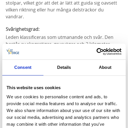
stolpar, vilket gör att det är lätt att guida sig oavsett
vilken riktning eller hur många delsträckor du
vandrar.
Svårighetsgrad:
Leden klassificeras som utmanande och svår. Den
består av skogsstigar, grusvägar och 2 kilometer
asfalt.
Start och mål:
Consent
Details
About
Bohusledens 24e etapp går mellan Vassbotten i
Tanums kommun och Håvedalen i Strömstad.
This website uses cookies
Hitta hit:
We use cookies to personalise content and ads, to
Vassbotten är svårt att nå med kollektivtrafik. Ca 6 km
provide social media features and to analyse our traffic.
söder om Vassbotten ligger dock
We also share information about your use of our site with
busshållsplats
Holkekärr
och buss avgår från Tanum
our social media, advertising and analytics partners who
Shoppingcenter (ej helger). I närheten av Håvedalen
may combine it with other information that you’ve
ligger busshållsplatserna