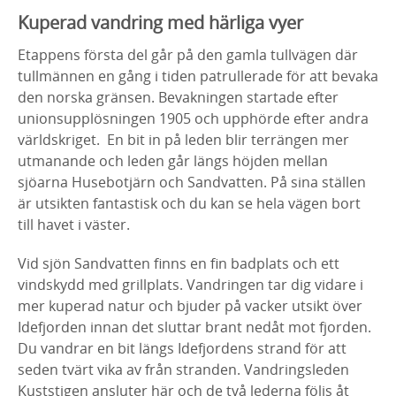
Kuperad vandring med härliga vyer
Etappens första del går på den gamla tullvägen där
tullmännen en gång i tiden patrullerade för att bevaka
den norska gränsen. Bevakningen startade efter
unionsupplösningen 1905 och upphörde efter andra
världskriget. En bit in på leden blir terrängen mer
utmanande och leden går längs höjden mellan
sjöarna Husebotjärn och Sandvatten. På sina ställen
är utsikten fantastisk och du kan se hela vägen bort
till havet i väster.
Vid sjön Sandvatten finns en fin badplats och ett
vindskydd med grillplats. Vandringen tar dig vidare i
mer kuperad natur och bjuder på vacker utsikt över
Idefjorden innan det sluttar brant nedåt mot fjorden.
Du vandrar en bit längs Idefjordens strand för att
seden tvärt vika av från stranden. Vandringsleden
Kuststigen ansluter här och de två lederna följs åt