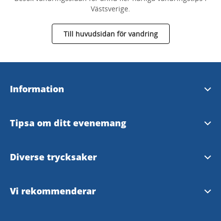
Västsverige.
Till huvudsidan för vandring
Information
Broschyrer & kartor
Tipsa om ditt evenemang
Strömstad Turistbyrå
Tipsaformulär
Diverse trycksaker
Våra InfoPoints
Tryckt turistmaterial
Vi rekommenderar
Vanliga frågor & svar
Cykelkarta Strömstad