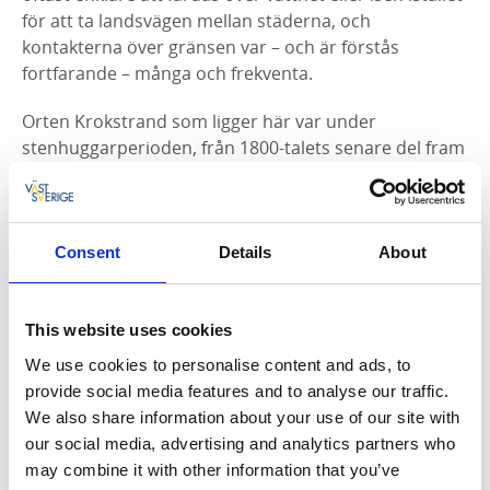
för att ta landsvägen mellan städerna, och
kontakterna över gränsen var – och är förstås
fortfarande – många och frekventa.
Orten Krokstrand som ligger här var under
stenhuggarperioden, från 1800-talets senare del fram
till 1970-talet, ett betydelsefullt stenhuggarsamhälle.
Härifrån skeppades otaliga laster med bland annat
gatsten till stora delar av världen. Idag är orten ett
minnesmärke för en typisk bohuslänsk industriepok.
Consent
Details
About
Detta kan man bland annat se på den stora
stenbrottskajen i hamnen, dramatiska dagbrott i
naturen och Sveriges första Folkets hus från 1902.
This website uses cookies
We use cookies to personalise content and ads, to
provide social media features and to analyse our traffic.
We also share information about your use of our site with
Fakta om leden
our social media, advertising and analytics partners who
Längd:
may combine it with other information that you’ve